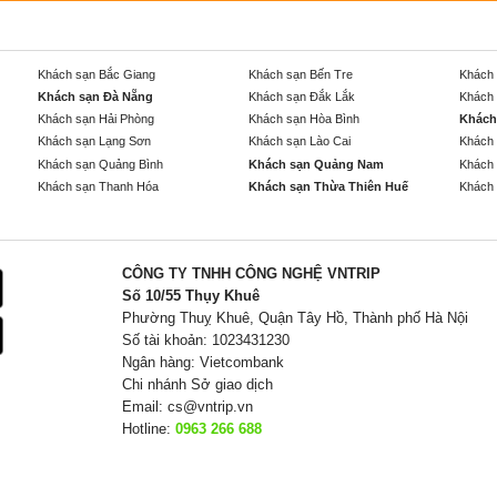
Khách sạn Bắc Giang
Khách sạn Bến Tre
Khách 
Khách sạn Đà Nẵng
Khách sạn Đắk Lắk
Khách 
Khách sạn Hải Phòng
Khách sạn Hòa Bình
Khách
Khách sạn Lạng Sơn
Khách sạn Lào Cai
Khách 
Khách sạn Quảng Bình
Khách sạn Quảng Nam
Khách 
Khách sạn Thanh Hóa
Khách sạn Thừa Thiên Huế
Khách 
CÔNG TY TNHH CÔNG NGHỆ VNTRIP
Số 10/55 Thụy Khuê
Phường Thuỵ Khuê, Quận Tây Hồ, Thành phố Hà Nội
Số tài khoản: 1023431230
Ngân hàng: Vietcombank
Chi nhánh Sở giao dịch
Email:
cs@vntrip.vn
Hotline:
0963 266 688