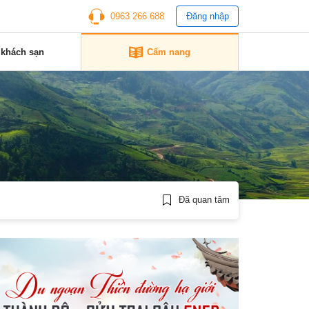
0963 266 688
Đăng nhập
 khách sạn
Cẩm nang
Đã quan tâm