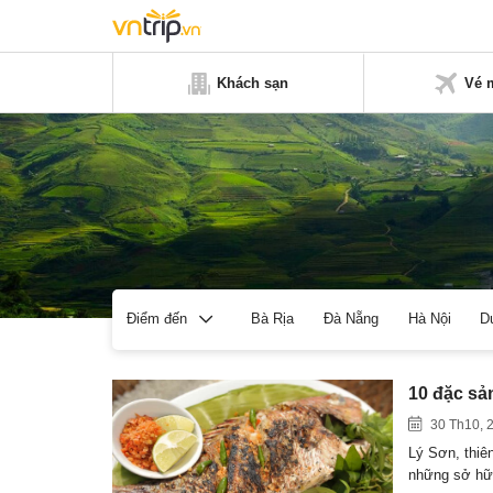
Khách sạn
Vé 
Bà Rịa
Đà Nẵng
Hà Nội
D
Điểm đến
10 đặc sả
30 Th10, 
Lý Sơn, thiê
những sở h