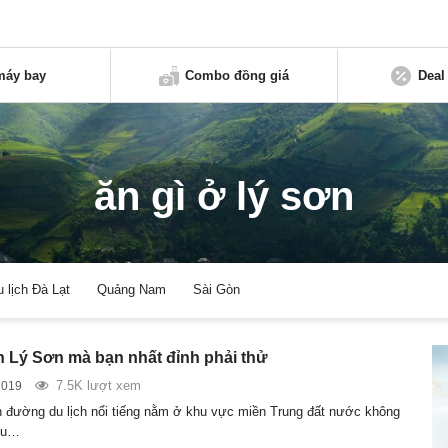
máy bay
Combo đồng giá
Deal
ăn gì ở lý sơn
u lịch Đà Lạt
Quảng Nam
Sài Gòn
n Lý Sơn mà bạn nhất đỉnh phải thử
7.5K lượt xem
2019
n đường du lịch nổi tiếng nằm ở khu vực miền Trung đất nước không
ữu…