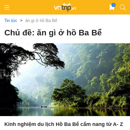
Skip
0
to
content
Tin tức
>
ăn gì ở hồ Ba Bể
Chủ đề: ăn gì ở hồ Ba Bể
Kinh nghiệm du lịch Hồ Ba Bể cẩm nang từ A- Z