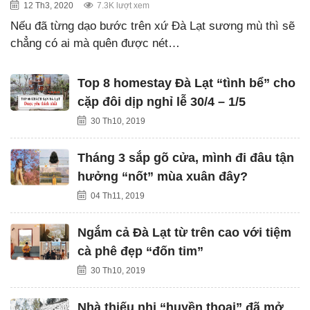
12 Th3, 2020
7.3K lượt xem
Nếu đã từng dạo bước trên xứ Đà Lạt sương mù thì sẽ
chẳng có ai mà quên được nét…
Top 8 homestay Đà Lạt “tình bể” cho
cặp đôi dịp nghỉ lễ 30/4 – 1/5
30 Th10, 2019
Tháng 3 sắp gõ cửa, mình đi đâu tận
hưởng “nốt” mùa xuân đây?
04 Th11, 2019
Ngắm cả Đà Lạt từ trên cao với tiệm
cà phê đẹp “đốn tim”
30 Th10, 2019
Nhà thiếu nhi “huyền thoại” đã mở