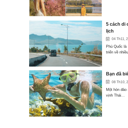
5 cách di
lịch
04 Th11, 
Phú Quốc là 
triển về nhi
Bạn đã bi
08 Th10, 
Một hòn đảo 
vịnh Thái…