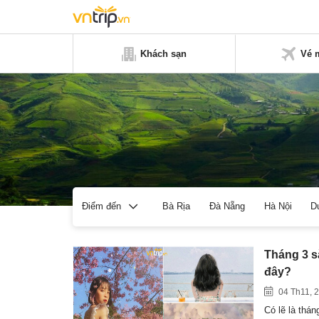
Khách sạn
Vé 
Bà Rịa
Đà Nẵng
Hà Nội
D
Điểm đến
Tháng 3 s
đây?
04 Th11, 
Có lẽ là thán