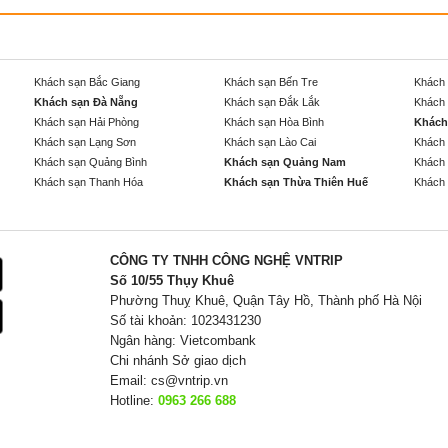
Khách sạn Bắc Giang
Khách sạn Bến Tre
Khách 
Khách sạn Đà Nẵng
Khách sạn Đắk Lắk
Khách 
Khách sạn Hải Phòng
Khách sạn Hòa Bình
Khách
Khách sạn Lạng Sơn
Khách sạn Lào Cai
Khách 
Khách sạn Quảng Bình
Khách sạn Quảng Nam
Khách 
Khách sạn Thanh Hóa
Khách sạn Thừa Thiên Huế
Khách 
CÔNG TY TNHH CÔNG NGHỆ VNTRIP
Số 10/55 Thụy Khuê
Phường Thuỵ Khuê, Quận Tây Hồ, Thành phố Hà Nội
Số tài khoản: 1023431230
Ngân hàng: Vietcombank
Chi nhánh Sở giao dịch
Email:
cs@vntrip.vn
Hotline:
0963 266 688