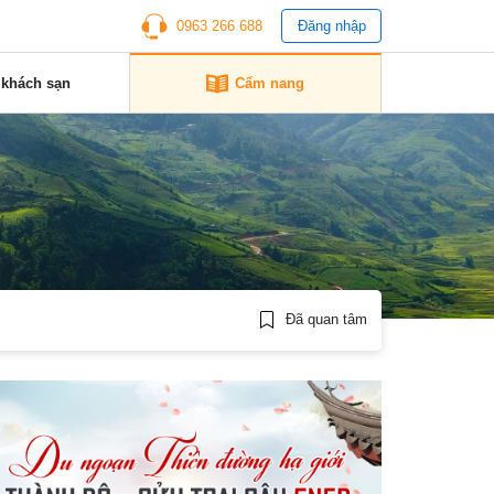
0963 266 688
Đăng nhập
 khách sạn
Cẩm nang
Đã quan tâm