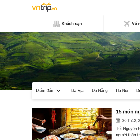
Khách sạn
Vé 
Bà Rịa
Đà Nẵng
Hà Nội
D
Điểm đến
15 món ng
30 Th12, 
Tết Nguyên Đ
người thân t