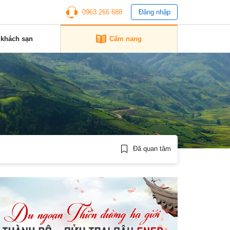
0963 266 688
Đăng nhập
 khách sạn
Cẩm nang
Đã quan tâm