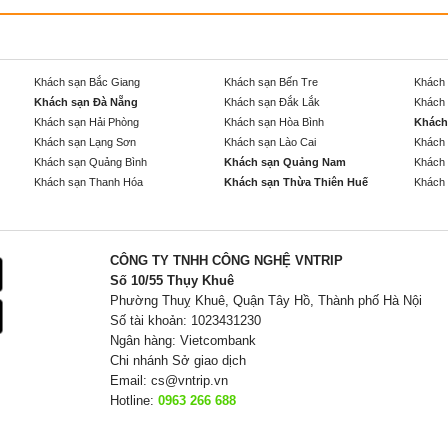
Khách sạn Bắc Giang
Khách sạn Bến Tre
Khách 
Khách sạn Đà Nẵng
Khách sạn Đắk Lắk
Khách 
Khách sạn Hải Phòng
Khách sạn Hòa Bình
Khách
Khách sạn Lạng Sơn
Khách sạn Lào Cai
Khách 
Khách sạn Quảng Bình
Khách sạn Quảng Nam
Khách 
Khách sạn Thanh Hóa
Khách sạn Thừa Thiên Huế
Khách 
CÔNG TY TNHH CÔNG NGHỆ VNTRIP
Số 10/55 Thụy Khuê
Phường Thuỵ Khuê, Quận Tây Hồ, Thành phố Hà Nội
Số tài khoản: 1023431230
Ngân hàng: Vietcombank
Chi nhánh Sở giao dịch
Email:
cs@vntrip.vn
Hotline:
0963 266 688