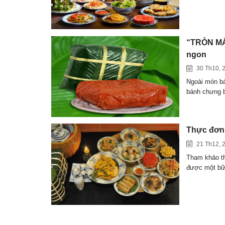
“TRÒN MẮT
ngon
30 Th10, 
Ngoài món bá
bánh chưng 
Thực đơn
21 Th12, 
Tham khảo th
được một b