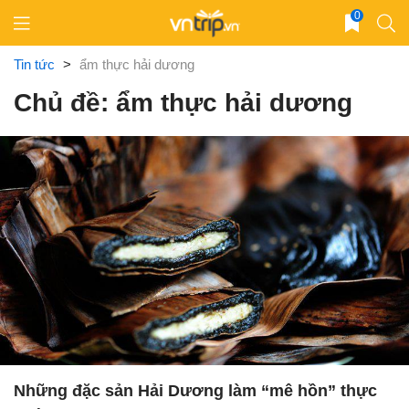
Skip
0
to
content
Tin tức
>
ẩm thực hải dương
Chủ đề: ẩm thực hải dương
Những đặc sản Hải Dương làm “mê hồn” thực