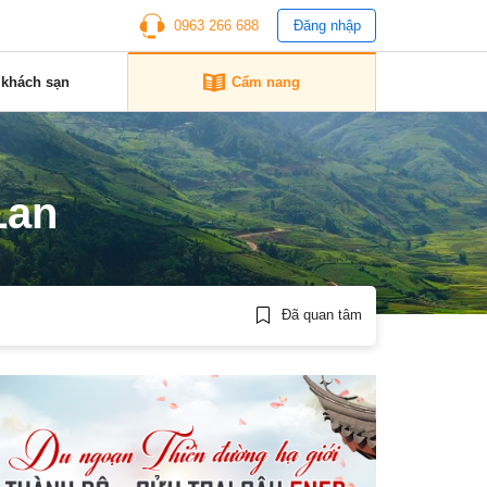
0963 266 688
Đăng nhập
 khách sạn
Cẩm nang
Lan
Đã quan tâm