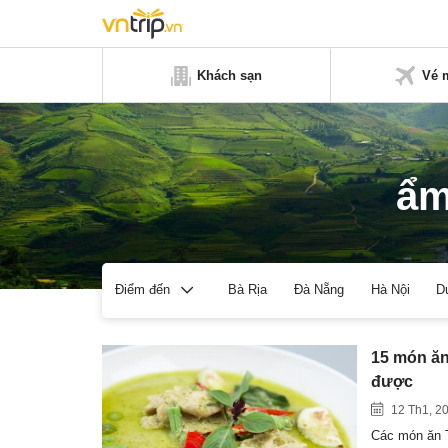
Khách sạn
Vé 
ẩm
Bà Rịa
Đà Nẵng
Hà Nội
D
Điểm đến
15 món ăn
được
12 Th1, 2
Các món ăn Th