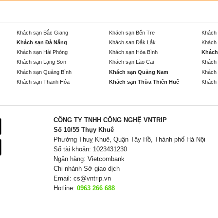
Khách sạn Bắc Giang
Khách sạn Bến Tre
Khách 
Khách sạn Đà Nẵng
Khách sạn Đắk Lắk
Khách 
Khách sạn Hải Phòng
Khách sạn Hòa Bình
Khách
Khách sạn Lạng Sơn
Khách sạn Lào Cai
Khách 
Khách sạn Quảng Bình
Khách sạn Quảng Nam
Khách 
Khách sạn Thanh Hóa
Khách sạn Thừa Thiên Huế
Khách 
CÔNG TY TNHH CÔNG NGHỆ VNTRIP
Số 10/55 Thụy Khuê
Phường Thuỵ Khuê, Quận Tây Hồ, Thành phố Hà Nội
Số tài khoản: 1023431230
Ngân hàng: Vietcombank
Chi nhánh Sở giao dịch
Email:
cs@vntrip.vn
Hotline:
0963 266 688