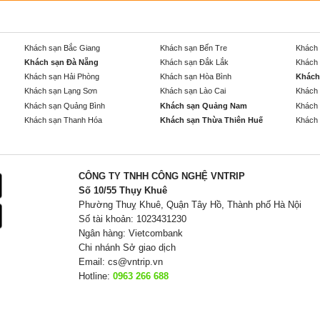
Khách sạn Bắc Giang
Khách sạn Bến Tre
Khách 
Khách sạn Đà Nẵng
Khách sạn Đắk Lắk
Khách 
Khách sạn Hải Phòng
Khách sạn Hòa Bình
Khách
Khách sạn Lạng Sơn
Khách sạn Lào Cai
Khách 
Khách sạn Quảng Bình
Khách sạn Quảng Nam
Khách 
Khách sạn Thanh Hóa
Khách sạn Thừa Thiên Huế
Khách 
CÔNG TY TNHH CÔNG NGHỆ VNTRIP
Số 10/55 Thụy Khuê
Phường Thuỵ Khuê, Quận Tây Hồ, Thành phố Hà Nội
Số tài khoản: 1023431230
Ngân hàng: Vietcombank
Chi nhánh Sở giao dịch
Email:
cs@vntrip.vn
Hotline:
0963 266 688