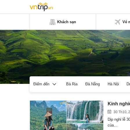
Khách sạn
Vé 
Bà Rịa
Đà Nẵng
Hà Nội
D
Điểm đến
Kinh nghiệ
30 Th10, 
Dịp nghỉ lễ 
của…