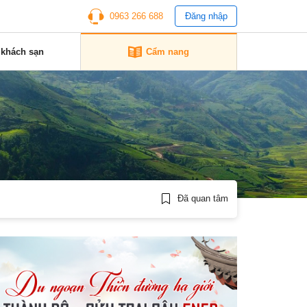
0963 266 688
Đăng nhập
 khách sạn
Cẩm nang
Đã quan tâm