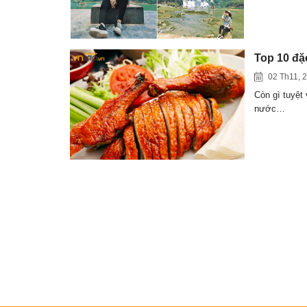
Top 10 đặ
02 Th11, 
Còn gì tuyệt
nước…