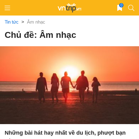
Skip
0
to
content
Tin tức
>
Âm nhạc
Chủ đề: Âm nhạc
Những bài hát hay nhất về du lịch, phượt bạn