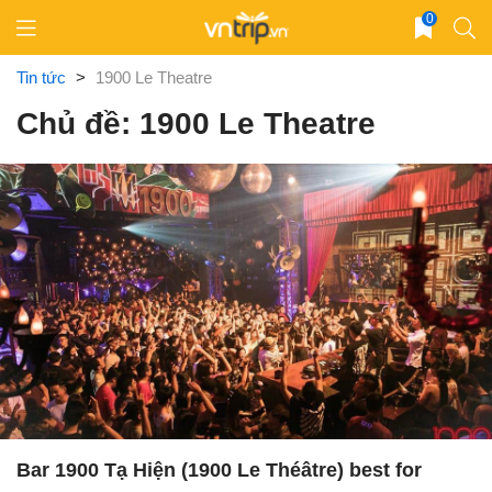
Skip
0
to
content
Tin tức
>
1900 Le Theatre
Chủ đề: 1900 Le Theatre
Bar 1900 Tạ Hiện (1900 Le Théâtre) best for