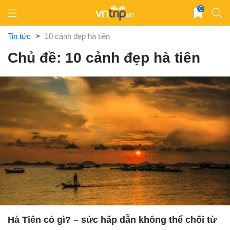
Skip
0
to
content
Tin tức
>
10 cảnh đẹp hà tiên
Chủ đề: 10 cảnh đẹp hà tiên
Hà Tiên có gì? – sức hấp dẫn không thể chối từ