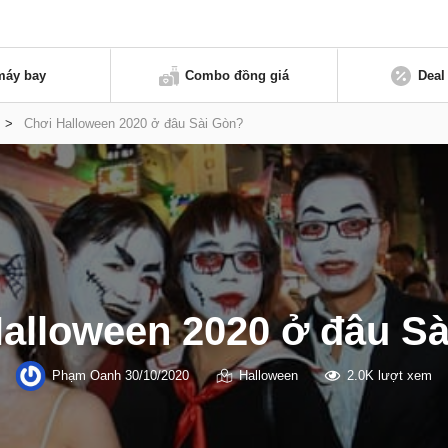
máy bay
Combo đồng giá
Deal
>
Chơi Halloween 2020 ở đâu Sài Gòn?
alloween 2020 ở đâu S
Phạm Oanh
30/10/2020
Halloween
2.0K lượt xem