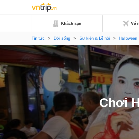
Khách sạn
Vé 
Tin tức
>
Đời sống
>
Sự kiện & Lễ hội
>
Halloween
Chơi H