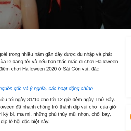
goài trong nhiều năm gần đây được du nhập và phát
mùa lễ đang tới và nếu bạn thắc mắc đi chơi Halloween
 điểm chơi Halloween 2020 ở Sài Gòn vui, đặc
nguồn gốc và ý nghĩa, các hoạt động chính
iều tối ngày 31/10 cho tới 12 giờ đêm ngày Thứ Bảy.
loween đã nhanh chóng trở thành dịp vui chơi của giới
i kỳ bí, ma mị, những phù thủy mũi nhọn, chổi bay,
dịp lễ hội đặc biệt này.