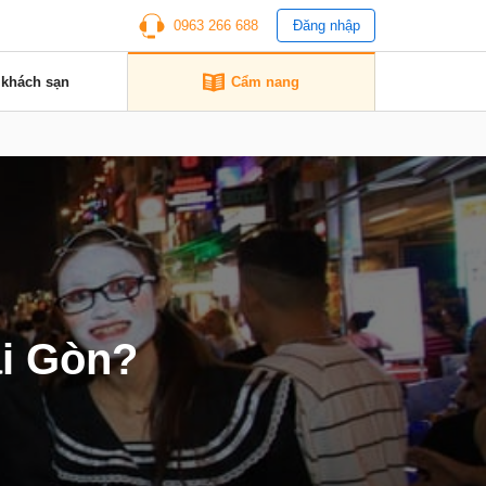
0963 266 688
Đăng nhập
 khách sạn
Cẩm nang
ài Gòn?