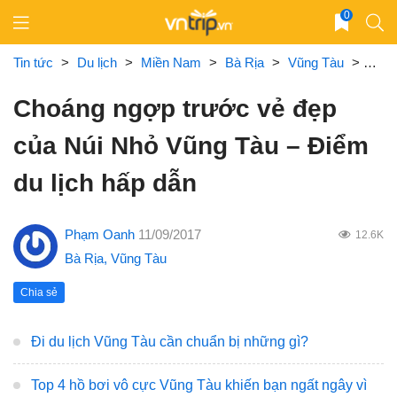
Skip
0
to
content
Tin tức
>
Du lịch
>
Miền Nam
>
Bà Rịa
>
Vũng Tàu
>
Choá
Choáng ngợp trước vẻ đẹp
của Núi Nhỏ Vũng Tàu – Điểm
du lịch hấp dẫn
Phạm Oanh
11/09/2017
12.6K
Bà Rịa
,
Vũng Tàu
Chia sẻ
Đi du lịch Vũng Tàu cần chuẩn bị những gì?
Top 4 hồ bơi vô cực Vũng Tàu khiến bạn ngất ngây vì