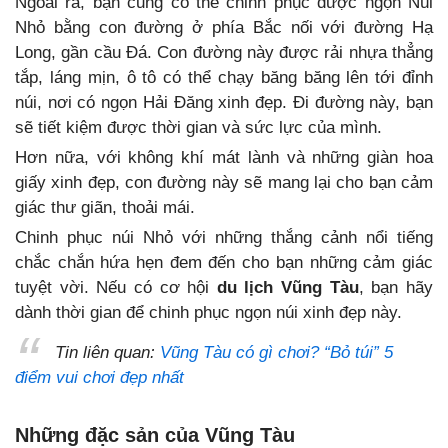
Ngoài ra, bạn cũng có thể chinh phục được ngọn Núi
Nhỏ bằng con đường ở phía Bắc nối với đường Hạ
Long, gần cầu Đá. Con đường này được rải nhựa thẳng
tắp, láng mịn, ô tô có thể chạy băng băng lên tới đỉnh
núi, nơi có ngọn Hải Đăng xinh đẹp. Đi đường này, bạn
sẽ tiết kiệm được thời gian và sức lực của mình.
Hơn nữa, với không khí mát lành và những giàn hoa
giấy xinh đẹp, con đường này sẽ mang lại cho bạn cảm
giác thư giãn, thoải mái.
Chinh phục núi Nhỏ với những thắng cảnh nổi tiếng
chắc chắn hứa hẹn đem đến cho bạn những cảm giác
tuyệt vời. Nếu có cơ hội
du lịch Vũng Tàu
, bạn hãy
dành thời gian để chinh phục ngọn núi xinh đẹp này.
Tin liên quan:
Vũng Tàu có gì chơi? “Bỏ túi” 5
điểm vui chơi đẹp nhất
Những đặc sản của Vũng Tàu