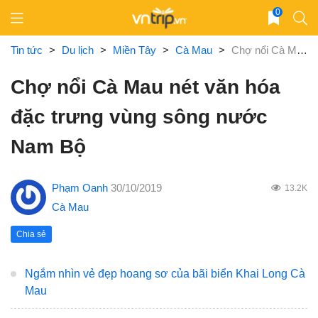
Skip
0
to
content
Tin tức
>
Du lịch
>
Miền Tây
>
Cà Mau
>
Chợ nổi Cà Mau nét văn hóa đặc trưng vùng sông nước Nam Bộ
Chợ nổi Cà Mau nét văn hóa
đặc trưng vùng sông nước
Nam Bộ
Phạm Oanh
30/10/2019
13.2K
Cà Mau
Chia sẻ
Ngắm nhìn vẻ đẹp hoang sơ của bãi biển Khai Long Cà
Mau