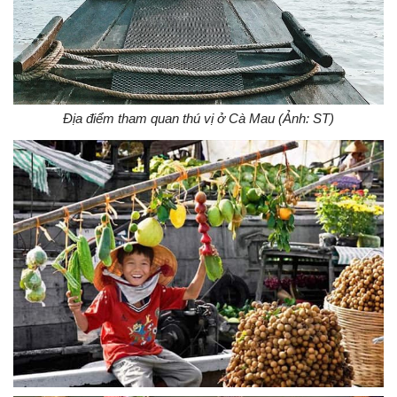
Địa điểm tham quan thú vị ở Cà Mau (Ảnh: ST)