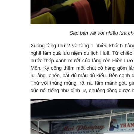
Sạp bán vải với nhiều lựa c
Xuống tầng thứ 2 và tầng 1 nhiều khách hà
nghệ làm quà lưu niệm du lịch Huế. Từ chiếc
nước thép xanh mướt của làng rèn Hiền Lươ
Môn. Kỳ công thêm một chút có hàng gốm làng
lu, ảng, chén, bát đủ màu đủ kiểu. Bên cạnh 
Thứ với thúng mủng, rổ, rá, tấm mành gót, 
đúc nổi tiếng như đỉnh lư, chuông đồng được 