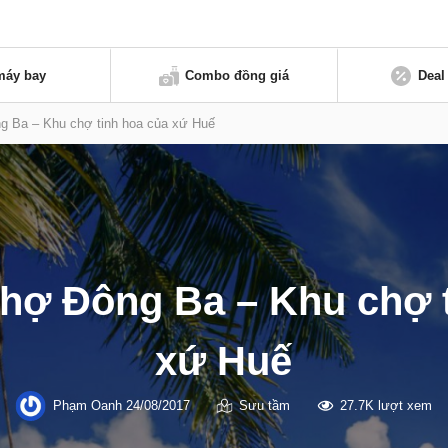
máy bay
Combo đồng giá
Deal
 Ba – Khu chợ tinh hoa của xứ Huế
hợ Đông Ba – Khu chợ t
xứ Huế
Phạm Oanh
24/08/2017
Sưu tầm
27.7K lượt xem