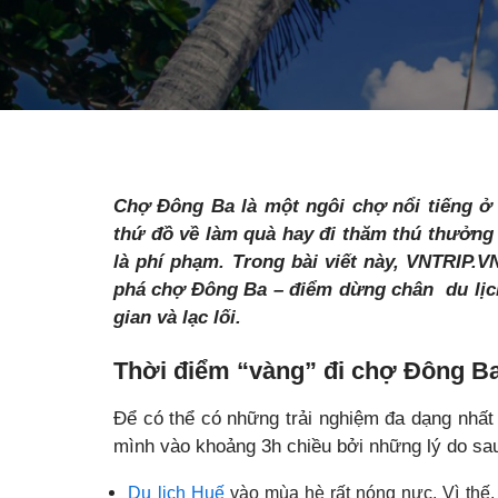
Chợ Đông Ba là một ngôi chợ nổi tiếng ở
thứ đồ về làm quà hay đi thăm thú thưởng
là phí phạm. Trong bài viết này, VNTRIP.V
phá chợ Đông Ba – điểm dừng chân du lịc
gian và lạc lối.
Thời điểm “vàng” đi chợ Đông B
Để có thể có những trải nghiệm đa dạng nhấ
mình vào khoảng 3h chiều bởi những lý do sa
Du lịch Huế
vào mùa hè rất nóng nực. Vì thế, 