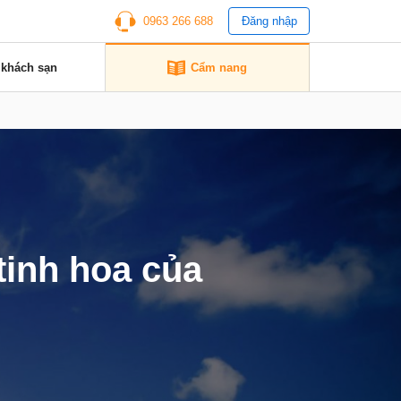
0963 266 688
Đăng nhập
 khách sạn
Cẩm nang
inh hoa của