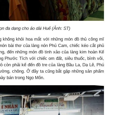
họn đa dạng cho áo dài Huế (Ảnh: ST)
ng không khỏi hoa mắt với những món đồ thủ công mĩ
 nón bài thơ của làng nón Phú Cam, chiếc kéo cắt phủ
ng, đến những món đồ tinh xảo của làng kim hoàn Kế
 Phước Tích với chiếc om đất, siêu thuốc, bình vôi,
đó còn phải kể đến đồ tre của làng Bầu La, Dạ Lê, Phú
giường, chõng. Ở đây ta cũng bắt gặp những sản phẩm
bày bán trong Ngọ Môn.