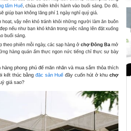
ng tẩm Huế
, chùa chiền khởi hành vào buổi sáng. Do đó,
sẽ giúp bạn không lãng phí 1 ngày nghỉ quý giá.
h hoạt, vậy nên khó tránh khỏi những người làm ăn buôn
t đẹp nếu như bạn khó khăn trong việc nâng lên đặt xuống
ào buổi sáng.
p theo phiên mỗi ngày, các sạp hàng ở
chợ Đông Ba
mở
hững hàng quán ẩm thực ngon nức tiếng chỉ thực sự bày
an hàng phong phú để mãn nhãn và mua sắm thỏa thích
ồi kết thúc bằng
đặc sản Huế
đầy cuốn hút ở khu
chợ
uý giá sao?