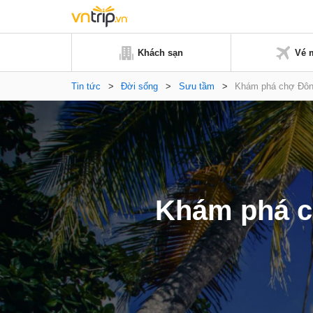
Khách sạn
Vé 
Tin tức
>
Đời sống
>
Sưu tầm
>
Khám phá chợ Đông
Khám phá c