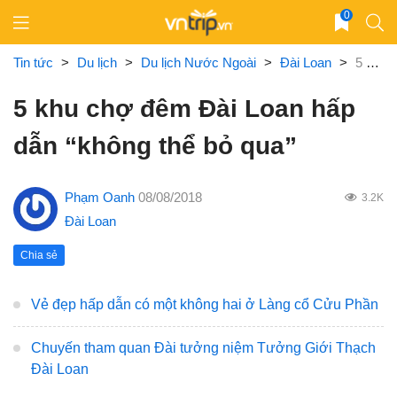
Skip
0
to
content
Tin tức
>
Du lịch
>
Du lịch Nước Ngoài
>
Đài Loan
>
5 khu chợ đêm Đài Loan hấp dẫn “không thể bỏ qua”
5 khu chợ đêm Đài Loan hấp
dẫn “không thể bỏ qua”
Phạm Oanh
08/08/2018
3.2K
Đài Loan
Chia sẻ
Vẻ đẹp hấp dẫn có một không hai ở Làng cổ Cửu Phần
Chuyến tham quan Đài tưởng niệm Tưởng Giới Thạch
Đài Loan