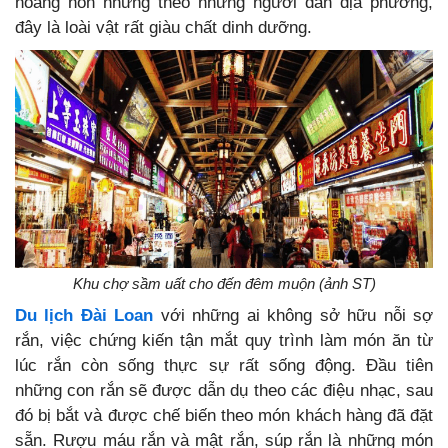
hoảng hồn nhưng theo những người dân địa phương,
đây là loài vật rất giàu chất dinh dưỡng.
Khu chợ sầm uất cho đến đêm muộn (ảnh ST)
Du lịch Đài Loan
với những ai không sở hữu nỗi sợ
rắn, việc chứng kiến tận mắt quy trình làm món ăn từ
lúc rắn còn sống thực sự rất sống động.
Đầu tiên
những con rắn sẽ được dẫn dụ theo các điệu nhạc, sau
đó bị bắt và được chế biến theo món khách hàng đã đặt
sẵn. Rượu máu rắn và mật rắn, súp rắn là những món