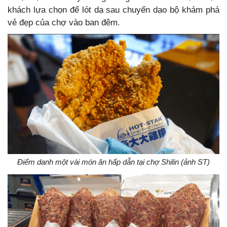
khách lựa chọn để lót dạ sau chuyến dạo bộ khám phá
vẻ đẹp của chợ vào ban đêm.
Điểm danh một vài món ăn hấp dẫn tại chợ Shilin (ảnh ST)