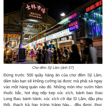
Chợ đêm Sỹ Lâm (ảnh ST)
Đứng trước 500 quầy hàng ăn của chợ đêm Sỹ Lâm,
đảm bảo bạn sẽ không cưỡng lại được mà phả
i sà ngay
vào một hàng quán nào đó.
Những món như
sườn hầm
thuốc bắc, hot dog nếp kẹp xúc xích, bánh bao Xiao
Long Bao, bánh hành, xúc xích cỡ đại Sĩ Lâm, đậu phụ
thối, thạch trà hay trứng tráng hàu.
.. đều được thực