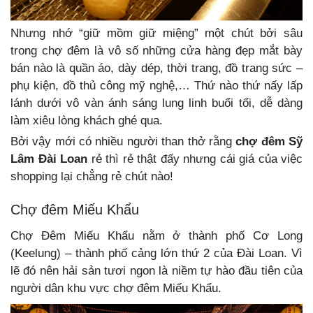
Nhưng nhớ “giữ mồm giữ miệng” một chút bởi sâu
trong chợ đêm là vô số những cửa hà
ng đẹp mắt bày
bán nào là
quần áo, dày dép, thời trang, đồ trang sức –
phụ kiện, đồ thủ công mỹ nghệ,… Thứ nào thứ nấy lấp
lánh dưới vô vàn ánh sáng lung linh buổi tối, dễ dàng
làm xiêu lòng khách ghé qua.
Bởi vậy mới có nhiều người than thở rằng
chợ đêm Sỹ
Lâm Đài Loan
rẻ thì rẻ thật đấy nhưng cái giá của việc
shopping lại chẳng rẻ chút nào!
Chợ đêm Miếu Khẩu
Chợ Đêm Miếu Khẩu nằm ở thành phố Cơ Long
(Keelung) – thành phố cảng lớn thứ 2 của Đài Loan. Vì
lẽ đó nên hải sản tươi ngon là niềm tự hào đầu tiên của
người dân khu vực chợ đêm Miếu Khẩu.