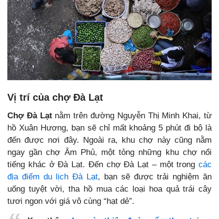
Vị trí của chợ Đà Lạt
Chợ Đà Lạt
nằm trên đường Nguyễn Thị Minh Khai, từ
hồ Xuân Hương, bạn sẽ chỉ mất khoảng 5 phút đi bộ là
đến được nơi đây. Ngoài ra, khu chợ này cũng nằm
ngay gần chợ Âm Phủ, một tỏng những khu chợ nổi
tiếng khác ở Đà Lạt. Đến chợ Đà Lạt – một trong
các
địa điểm du lịch Đà Lạt
, bạn sẽ được trải nghiệm ăn
uống tuyệt vời, tha hồ mua các loại hoa quả trái cây
tươi ngon với giá vô cùng “hạt dẻ”.