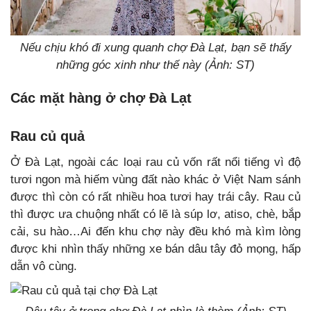
Nếu chịu khó đi xung quanh chợ Đà Lạt, bạn sẽ thấy
những góc xinh như thế này (Ảnh: ST)
Các mặt hàng ở chợ Đà Lạt
Rau củ quả
Ở Đà Lạt, ngoài các loại rau củ vốn rất nổi tiếng vì độ
tươi ngon mà hiếm vùng đất nào khác ở Việt Nam sánh
được thì còn có rất nhiều hoa tươi hay trái cây. Rau củ
thì được ưa chuộng nhất có lẽ là súp lơ, atiso, chè, bắp
cải, su hào…Ai đến khu chợ này đều khó mà kìm lòng
được khi nhìn thấy những xe bán dâu tây đỏ mọng, hấp
dẫn vô cùng.