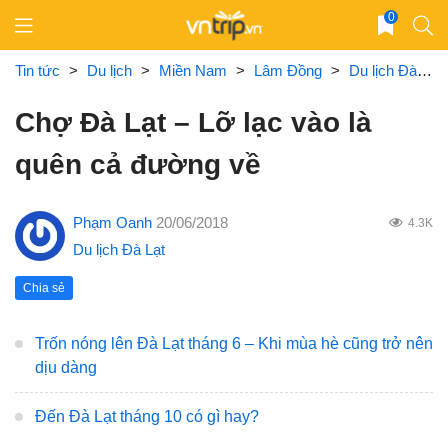
Skip
0
to
content
Tin tức
>
Du lịch
>
Miền Nam
>
Lâm Đồng
>
Du lịch Đà Lạt
Chợ Đà Lạt – Lỡ lạc vào là
quên cả đường về
Phạm Oanh
20/06/2018
4.3K
Du lịch Đà Lạt
Chia sẻ
Trốn nóng lên Đà Lạt tháng 6 – Khi mùa hè cũng trở nên
dịu dàng
Đến Đà Lạt tháng 10 có gì hay?