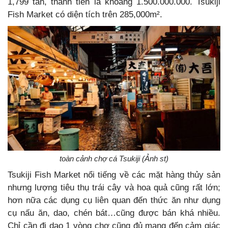
1,799 tấn, thành tiền là khoảng 1.500.000.000. Tsukiji
Fish Market có diện tích trên 285,000m².
toàn cảnh chợ cá Tsukiji (Ảnh st)
Tsukiji Fish Market nổi tiếng về các mặt hàng thủy sản
nhưng lượng tiêu thụ trái cây và hoa quả cũng rất lớn;
hơn nữa các dụng cụ liên quan đến thức ăn như dụng
cụ nấu ăn, dao, chén bát…cũng được bán khá nhiều.
Chỉ cần đi dạo 1 vòng chợ cũng đủ mang đến cảm giác