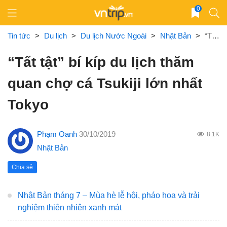
Skip
0
to
content
Tin tức
>
Du lịch
>
Du lịch Nước Ngoài
>
Nhật Bản
>
“Tất tật” bí kíp du lịch thăm quan chợ cá Tsukiji lớn nhất Tokyo
“Tất tật” bí kíp du lịch thăm
quan chợ cá Tsukiji lớn nhất
Tokyo
Phạm Oanh
30/10/2019
8.1K
Nhật Bản
Chia sẻ
Nhật Bản tháng 7 – Mùa hè lễ hội, pháo hoa và trải
nghiệm thiên nhiên xanh mát