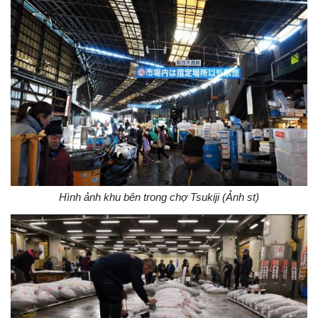
Hình ảnh khu bên trong chợ Tsukiji (Ảnh st)