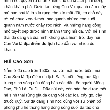
mình nét quyến rũ bí ẩn khiến cho du khách phải dừng
chân khám phá. Dưới tán rừng Con Voi quanh năm mây
mù bao phủ là lớp lá rụng che kín mặt đất, có chỗ dày
tới cả chục xen-ti-mét, bao quanh những con suối
quanh năm nước chảy róc rách, và những hang động
nhỏ tuyệt đẹp được hình thành trong núi đá. Với hệ sinh
thái đa dạng và địa hình không quá hiểm trở, dãy núi
Con Voi là
địa điểm du lịch
hấp dẫn với nhiều du
khách.
Núi Cao Sơn
Nằm ở độ cao trên 1500m so với mặt nước biển, núi
Cao Sơn là địa điểm du lịch Sa Pa nổi tiếng, nơi tập
trung sinh sống của đồng bào các dân tộc người Mông,
Dao, Phù Lá, Tu Dí…Dãy núi này còn bảo tồn được một
hệ sinh thái rừng già đa dạng với các loại cây gỗ, cây
thuốc quý. Sự đa dạng sinh học cùng với sự phân bố
phong phú hệ thống hang động sông suối đã tạo cho