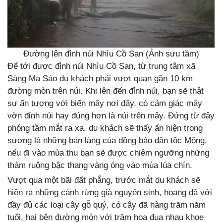
Đường lên đỉnh núi Nhìu Cồ San (Ảnh sưu tầm)
Để tới được đỉnh núi Nhìu Cồ San, từ trung tâm xã
Sàng Ma Sáo du khách phải vượt quan gần 10 km
đường mòn trên núi. Khi lên đến đỉnh núi, bạn sẽ thật
sự ấn tượng với biển mây nơi đây, có cảm giác mây
vờn đỉnh núi hay đúng hơn là núi trên mây. Đứng từ đây
phóng tầm mắt ra xa, du khách sẽ thấy ẩn hiện trong
sương là những bản làng của đồng bào dân tộc Mông,
nếu đi vào mùa thu bạn sẽ được chiêm ngưỡng những
thảm ruộng bậc thang vàng óng vào mùa lúa chín.
Vượt qua một bãi đất phẳng, trước mắt du khách sẽ
hiện ra những cánh rừng già nguyên sinh, hoang dã với
đầy đủ các loại cây gỗ quý, có cây đã hàng trăm năm
tuổi, hai bên đường mòn với trăm hoa đua nhau khoe