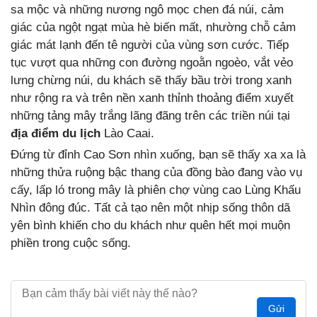
sa mộc và những nương ngô mọc chen đá núi, cảm
giác của ngột ngạt mùa hè biến mất, nhường chỗ cảm
giác mát lạnh đến tê người của vùng sơn cước. Tiếp
tục vượt qua những con đường ngoằn ngoèo, vắt vẻo
lưng chừng núi, du khách sẽ thấy bầu trời trong xanh
như rộng ra và trên nền xanh thỉnh thoảng điểm xuyết
những tảng mây trắng lãng đãng trên các triền núi tại
địa điểm du lịch
Lào Caai.
Đứng từ đỉnh Cao Sơn nhìn xuống, bạn sẽ thấy xa xa là
những thửa ruộng bậc thang của đồng bào đang vào vụ
cấy, lấp ló trong mây là phiên chợ vùng cao Lùng Khấu
Nhìn đông đúc. Tất cả tạo nên một nhịp sống thôn dã
yên bình khiến cho du khách như quên hết mọi muộn
phiền trong cuộc sống.
Gửi