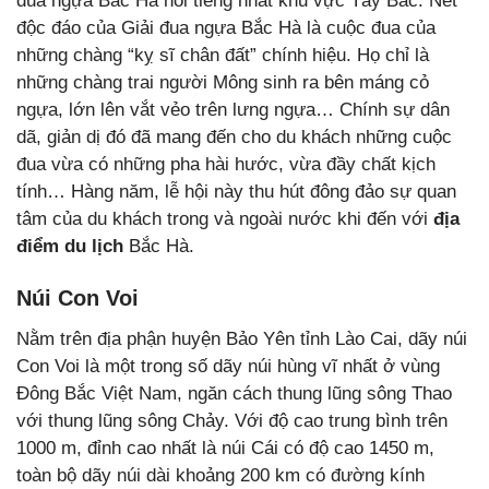
đua ngựa Bắc Hà nổi tiếng nhất khu vực Tây Bắc. Nét
độc đáo của Giải đua ngựa Bắc Hà là cuộc đua của
những chàng “kỵ sĩ chân đất” chính hiệu. Họ chỉ là
những chàng trai người Mông sinh ra bên máng cỏ
ngựa, lớn lên vắt vẻo trên lưng ngựa… Chính sự dân
dã, giản dị đó đã mang đến cho du khách những cuộc
đua vừa có những pha hài hước, vừa đầy chất kịch
tính… Hàng năm, lễ hội này thu hút đông đảo sự quan
tâm của du khách trong và ngoài nước khi đến với
địa
điểm du lịch
Bắc Hà.
Núi Con Voi
Nằm trên địa phận huyện Bảo Yên tỉnh Lào Cai, dãy núi
Con Voi là một trong số dãy núi hùng vĩ nhất ở vùng
Đông Bắc Việt Nam, ngăn cách thung lũng sông Thao
với thung lũng sông Chảy. Với độ cao trung bình trên
1000 m, đỉnh cao nhất là núi Cái có độ cao 1450 m,
toàn bộ dãy núi dài khoảng 200 km có đường kính