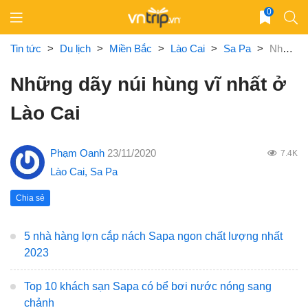
Skip
0
to
content
Tin tức
>
Du lịch
>
Miền Bắc
>
Lào Cai
>
Sa Pa
>
Những dãy núi hùng vĩ nhất ở Lào Cai
Những dãy núi hùng vĩ nhất ở
Lào Cai
Phạm Oanh
23/11/2020
7.4K
Lào Cai
,
Sa Pa
Chia sẻ
5 nhà hàng lợn cắp nách Sapa ngon chất lượng nhất
2023
Top 10 khách sạn Sapa có bể bơi nước nóng sang
chảnh