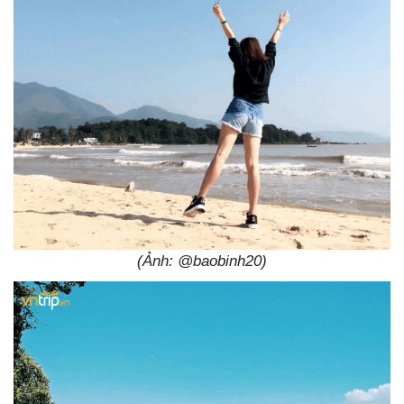
(Ảnh: @baobinh20)