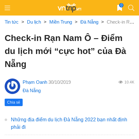
Skip
0
to
content
Tin tức
>
Du lịch
>
Miền Trung
>
Đà Nẵng
>
Check-in Rạn Nam Ô – Điểm du lịch mới “cực hot” của Đà Nẵng
Check-in Rạn Nam Ô – Điểm
du lịch mới “cực hot” của Đà
Nẵng
Phạm Oanh
30/10/2019
10.4K
Đà Nẵng
Chia sẻ
Những địa điểm du lịch Đà Nẵng 2022 bạn nhất định
phải đi