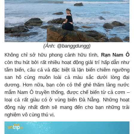
(Ảnh: @banggdungg)
Không chỉ sở hữu phong cảnh hữu tình,
Rạn Nam Ô
còn thu hút bởi rất nhiều hoạt động giải trí hấp dẫn như
tắm biển, câu cá và đặc biệt là lặn biển chiêm ngưỡng
san hô cùng muôn loài cá màu sắc dưới lòng đại
dương. Hơn nữa, bạn còn có thể ghé thăm làng nước
mắm Nam Ô truyền thống, được chế biến từ cá cơm –
loại cá rất giàu có ở vùng biển Đà Nẵng. Những hoạt
động này nhất định sẽ mang đến cho bạn những trải
nghiệm vô cùng thú vị.