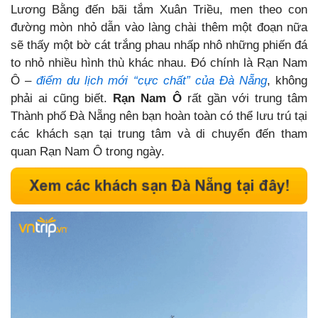
Lương Bằng đến bãi tắm Xuân Triều, men theo con
đường mòn nhỏ dẫn vào làng chài thêm một đoạn nữa
sẽ thấy một bờ cát trắng phau nhấp nhô những phiến đá
to nhỏ nhiều hình thù khác nhau. Đó chính là Rạn Nam
Ô –
điểm du lịch mới “cực chất” của Đà Nẵng
, không
phải ai cũng biết.
Rạn Nam Ô
rất gần với trung tâm
Thành phố Đà Nẵng nên bạn hoàn toàn có thể lưu trú tại
các khách sạn tại trung tâm và di chuyển đến tham
quan Rạn Nam Ô trong ngày.