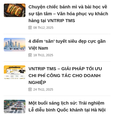
Chuyện chiếc bánh mì và bài học về
sự tận tâm – Văn hóa phục vụ khách
hàng tại VNTRIP TMS
08 Th12, 2025
4 điểm ‘săn’ tuyết siêu đẹp cực gần
Việt Nam
18 Th11, 2025
VNTRIP TMS – GIẢI PHÁP TỐI ƯU
CHI PHÍ CÔNG TÁC CHO DOANH
NGHIỆP
24 Th11, 2025
Một buổi sáng lịch sử: Trải nghiệm
Lễ diễu binh Quốc khánh tại Hà Nội