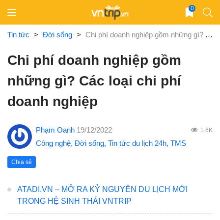
Skip
0
to
content
Tin tức
>
Đời sống
>
Chi phí doanh nghiệp gồm những gì? Các loại chi phí doanh nghiệp
Chi phí doanh nghiệp gồm
những gì? Các loại chi phí
doanh nghiệp
Phạm Oanh
19/12/2022
1.6K
Công nghệ
,
Đời sống
,
Tin tức du lịch 24h
,
TMS
Chia sẻ
ATADI.VN – MỞ RA KỶ NGUYÊN DU LỊCH MỚI
TRONG HỆ SINH THÁI VNTRIP