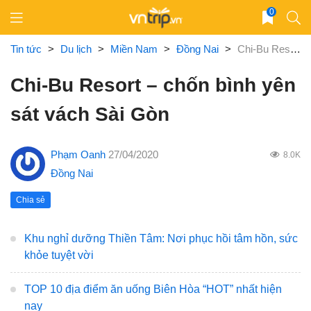
Skip
0
to
content
Tin tức
>
Du lịch
>
Miền Nam
>
Đồng Nai
>
Chi-Bu Resort – chốn bình yên sát vách Sài Gòn
Chi-Bu Resort – chốn bình yên
sát vách Sài Gòn
Phạm Oanh
27/04/2020
8.0K
Đồng Nai
Chia sẻ
Khu nghỉ dưỡng Thiền Tâm: Nơi phục hồi tâm hồn, sức
khỏe tuyệt vời
TOP 10 địa điểm ăn uống Biên Hòa “HOT” nhất hiện
nay