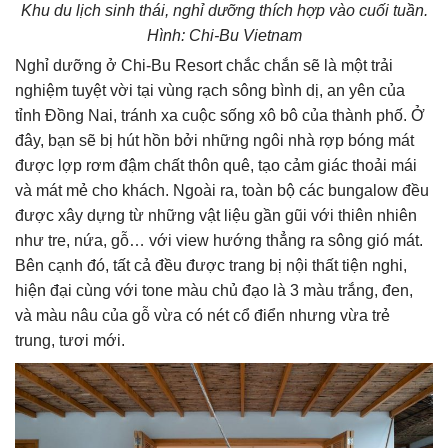
Khu du lịch sinh thái, nghỉ dưỡng thích hợp vào cuối tuần.
Hình: Chi-Bu Vietnam
Nghỉ dưỡng ở Chi-Bu Resort chắc chắn sẽ là một trải
nghiệm tuyệt vời tại vùng rạch sông bình dị, an yên của
tỉnh Đồng Nai, tránh xa cuộc sống xô bô của thành phố. Ở
đây, bạn sẽ bị hút hồn bởi những ngôi nhà rợp bóng mát
được lợp rơm đậm chất thôn quê, tạo cảm giác thoải mái
và mát mẻ cho khách. Ngoài ra, toàn bộ các bungalow đều
được xây dựng từ những vật liệu gần gũi với thiên nhiên
như tre, nứa, gỗ… với view hướng thẳng ra sông gió mát.
Bên cạnh đó, tất cả đều được trang bị nội thất tiện nghi,
hiện đại cùng với tone màu chủ đạo là 3 màu trắng, đen,
và màu nâu của gỗ vừa có nét cổ điển nhưng vừa trẻ
trung, tươi mới.