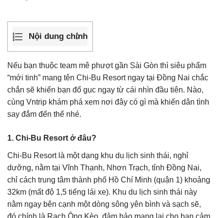
Nội dung chính
Nếu bạn thuộc team mê phượt gần Sài Gòn thì siêu phẩm
“mới tinh” mang tên Chi-Bu Resort ngay tại Đồng Nai chắc
chắn sẽ khiến bạn đổ gục ngay từ cái nhìn đầu tiên. Nào,
cùng Vntrip khám phá xem nơi đây có gì mà khiến dân tình
say đắm đến thế nhé.
1. Chi-Bu Resort ở đâu?
Chi-Bu Resort là một dạng khu du lịch sinh thái, nghỉ
dưỡng, nằm tại Vĩnh Thạnh, Nhơn Trạch, tỉnh Đồng Nai,
chỉ cách trung tâm thành phố Hồ Chí Minh (quận 1) khoảng
32km (mất độ 1,5 tiếng lái xe). Khu du lịch sinh thái này
nằm ngay bên cạnh một dòng sông yên bình và sạch sẽ,
đó chính là Rạch Ông Kèo, đảm bảo mang lại cho bạn cảm