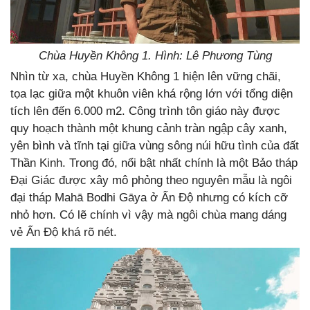
Chùa Huyền Không 1. Hình: Lê Phương Tùng
Nhìn từ xa, chùa Huyền Không 1 hiện lên vững chãi,
tọa lạc giữa một khuôn viên khá rộng lớn với tổng diện
tích lên đến 6.000 m2. Công trình tôn giáo này được
quy hoạch thành một khung cảnh tràn ngập cây xanh,
yên bình và tĩnh tại giữa vùng sông núi hữu tình của đất
Thần Kinh. Trong đó, nổi bật nhất chính là một Bảo tháp
Đại Giác được xây mô phỏng theo nguyên mẫu là ngôi
đại tháp Mahā Bodhi Gāya ở Ấn Độ nhưng có kích cỡ
nhỏ hơn. Có lẽ chính vì vậy mà ngôi chùa mang dáng
vẻ Ấn Độ khá rõ nét.