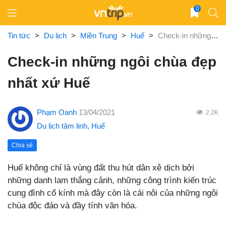
Skip
0
to
content
Tin tức
>
Du lịch
>
Miền Trung
>
Huế
>
Check-in những ngôi chùa đẹp nhất xứ Huế
Check-in những ngôi chùa đẹp
nhất xứ Huế
Phạm Oanh
13/04/2021
2.2K
Du lịch tâm linh
,
Huế
Chia sẻ
Huế không chỉ là vùng đất thu hút dân xê dịch bởi
những danh lam thắng cảnh, những công trình kiến trúc
cung đình cổ kính mà đây còn là cái nôi của những ngôi
chùa độc đáo và đầy tính văn hóa.