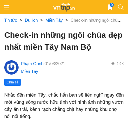
Skip
0
to
content
Tin tức
>
Du lịch
>
Miền Tây
>
Check-in những ngôi chùa đẹp nhất miền Tây Nam Bộ
Check-in những ngôi chùa đẹp
nhất miền Tây Nam Bộ
Phạm Oanh
01/03/2021
2.9K
Miền Tây
Chia sẻ
Nhắc đến miền Tây, chắc hẳn bạn sẽ liền nghĩ ngay đến
một vùng sông nước hữu tình với hình ảnh những vườn
cây ăn trái, kênh rạch chằng chịt hay những khu chợ
nổi nổi tiếng.