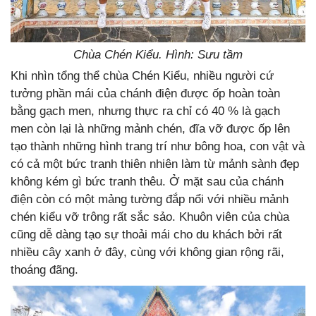
Chùa Chén Kiểu. Hình: Sưu tầm
Khi nhìn tổng thể chùa Chén Kiểu, nhiều người cứ
tưởng phần mái của chánh điện được ốp hoàn toàn
bằng gạch men, nhưng thực ra chỉ có 40 % là gạch
men còn lại là những mảnh chén, đĩa vỡ được ốp lên
tạo thành những hình trang trí như bông hoa, con vật và
có cả một bức tranh thiên nhiên làm từ mảnh sành đẹp
không kém gì bức tranh thêu. Ở mặt sau của chánh
điện còn có một mảng tường đắp nổi với nhiều mảnh
chén kiểu vỡ trông rất sắc sảo. Khuôn viên của chùa
cũng dễ dàng tạo sự thoải mái cho du khách bởi rất
nhiều cây xanh ở đây, cùng với không gian rộng rãi,
thoáng đãng.