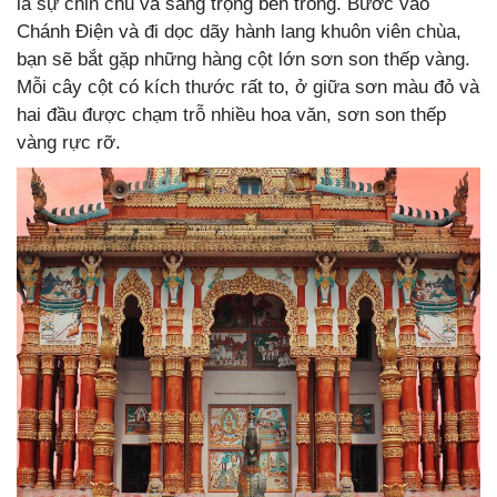
là sự chỉn chu và sang trọng bên trong. Bước vào
Chánh Điện và đi dọc dãy hành lang khuôn viên chùa,
bạn sẽ bắt gặp những hàng cột lớn sơn son thếp vàng.
Mỗi cây cột có kích thước rất to, ở giữa sơn màu đỏ và
hai đầu được chạm trỗ nhiều hoa văn, sơn son thếp
vàng rực rỡ.