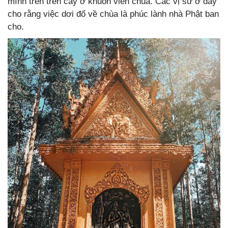
mình trên trên cây ở khuôn viên chùa. Các vị sư ở đây
cho rằng việc dơi đổ về chùa là phúc lành nhà Phật ban
cho.