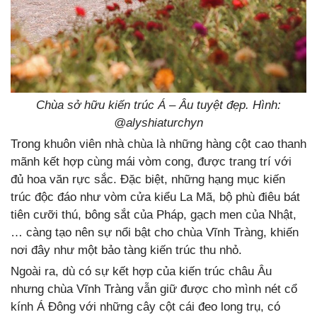
Chùa sở hữu kiến trúc Á – Âu tuyệt đẹp. Hình:
@
alyshiaturchyn
Trong khuôn viên nhà chùa là những hàng cột cao thanh
mãnh kết hợp cùng mái vòm cong, được trang trí với
đủ hoa văn rực sắc. Đặc biệt, những hạng mục kiến
trúc độc đáo như vòm cửa kiểu La Mã, bộ phù điêu bát
tiên cưỡi thú, bông sắt của Pháp, gạch men của Nhật,
… càng tạo nên sự nổi bật cho chùa Vĩnh Tràng, khiến
nơi đây như một bảo tàng kiến trúc thu nhỏ.
Ngoài ra, dù có sự kết hợp của kiến trúc châu Âu
nhưng chùa Vĩnh Tràng vẫn giữ được cho mình nét cổ
kính Á Đông với những cây cột cái đeo long trụ, có