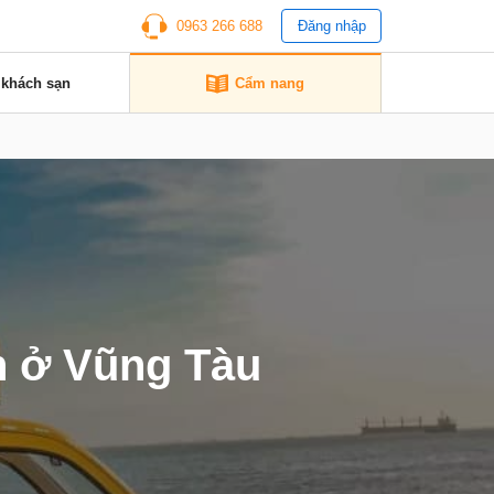
0963 266 688
Đăng nhập
 khách sạn
Cẩm nang
n ở Vũng Tàu