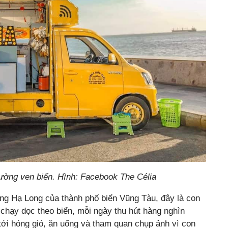
ường ven biển. Hình: Facebook The Célia
ờng Hạ Long của thành phố biển Vũng Tàu, đây là con
chạy dọc theo biển, mỗi ngày thu hút hàng nghìn
tới hóng gió, ăn uống và tham quan chụp ảnh vì con