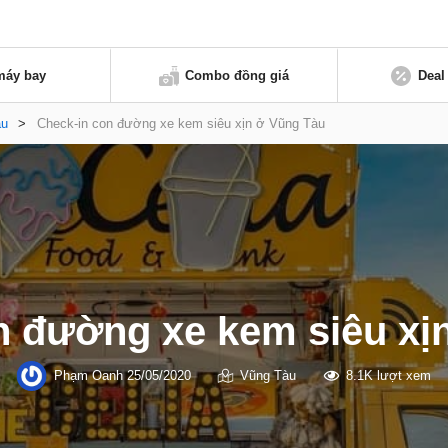
máy bay
Combo đồng giá
Deal
àu
>
Check-in con đường xe kem siêu xịn ở Vũng Tàu
n đường xe kem siêu xị
Phạm Oanh
25/05/2020
Vũng Tàu
8.1K lượt xem