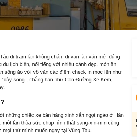
Tàu đi trăm lần không chán, đi vạn lần vẫn mê” đúng
g du lịch biển, nổi tiếng với nhiều cảnh đẹp, món ăn
dân sống ảo với vô vàn các điểm check in mọc lên như
g “dậy sóng”, chẳng hạn như Con Đường Xe Kem,
ây.
u?
i những chiếc xe bán hàng xinh xắn ngọt ngào ở Hàn
 một lần thỏa sức chụp hình thật sang-xịn-mịn cùng
àm mọi thứ mình muốn ngay tại Vũng Tàu.