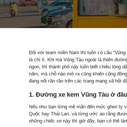
Đối với team miền Nam thì luôn có câu “Vũng 
là chí lí. Khi mà Vũng Tàu ngoài là thiên đườn
ngon, thì thành phố này luôn biết chiều lòng 
nấm, mà chỗ nào mở ra cũng khiến cộng đồn
đang nổi rần rần trên các trang mạng xã hội đ
1. Đường xe kem Vũng Tàu ở đâ
Nếu như bạn từng mê mẩn đến mức ghen tỵ vớ
Quốc hay Thái Lan, và từng ước ao rằng được
những chiếc xe này thì giờ đây, bạn có thể l