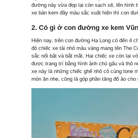
đường này vừa đẹp lại còn sạch sẽ, lên hình th
xe bán kem đầy màu sắc xuất hiện thì con đườ
2. Có gì ở con đường xe kem Vũ
Hiện nay, trên con đường Hạ Long có đến 4 ch
đó chiếc xe tải nhỏ màu vàng mang tên The Cé
sắc nổi bật và bắt mắt. Hai chiếc xe còn lại 
được trang trí bằng hình ảnh chú gấu và thỏ 
xe này là những chiếc ghế nhỏ có cùng tone 
món ăn nhẹ, cũng là góp phần tăng độ ảo cho 