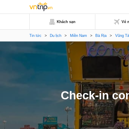
Khách sạn
Vé 
Tin tức
>
Du lịch
>
Miền Nam
>
Bà Rịa
>
Vũng T
Check-in co