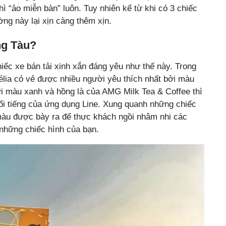
ì “ảo miễn bàn” luôn. Tuy nhiên kể từ khi có 3 chiếc
ng này lại xịn càng thêm xịn.
ng Tàu?
iếc xe bán tải xinh xắn đáng yêu như thế này. Trong
lia có vẻ được nhiều người yêu thích nhất bởi màu
với màu xanh và hồng là của AMG Milk Tea & Coffee thì
nổi tiếng của ứng dụng Line. Xung quanh những chiếc
màu được bày ra để thực khách ngồi nhâm nhi các
những chiếc hình của bạn.