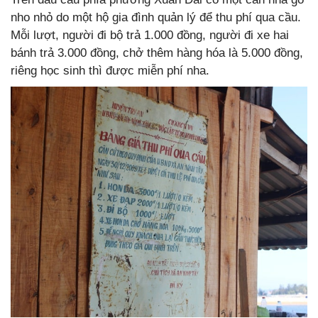
nho nhỏ do một hộ gia đình quản lý để thu phí qua cầu.
Mỗi lượt, người đi bộ trả 1.000 đồng, người đi xe hai
bánh trả 3.000 đồng, chở thêm hàng hóa là 5.000 đồng,
riêng học sinh thì được miễn phí nha.