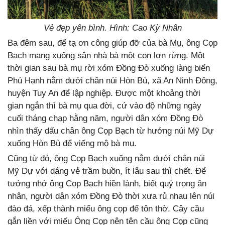
Vẻ đẹp yên bình. Hình: Cao Kỳ Nhân
Ba đêm sau, để tạ ơn công giúp đỡ của bà Mụ, ông Cọp
Bạch mang xuống sân nhà bà một con lợn rừng. Một
thời gian sau bà mụ rời xóm Đồng Đò xuống làng biển
Phú Hạnh nằm dưới chân núi Hòn Bù, xã An Ninh Đông,
huyện Tuy An để lập nghiệp. Được một khoảng thời
gian ngắn thì bà mụ qua đời, cứ vào độ những ngày
cuối tháng chạp hằng năm, người dân xóm Đồng Đò
nhìn thấy dấu chân ông Cọp Bạch từ hướng núi Mỹ Dự
xuống Hòn Bù để viếng mộ bà mụ.
Cũng từ đó, ông Cọp Bạch xuống nằm dưới chân núi
Mỹ Dự với dáng vẻ trầm buồn, ít lâu sau thì chết. Để
tưởng nhớ ông Cọp Bạch hiền lành, biết quý trọng ân
nhân, người dân xóm Đồng Đò thời xưa rủ nhau lên núi
đào đá, xếp thành miếu ông cọp để tôn thờ. Cây cầu
gắn liền với miếu Ông Cọp nên tên cầu ông Cọp cũng