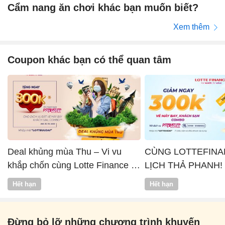
Cẩm nang ăn chơi khác bạn muốn biết?
Xem thêm
Coupon khác bạn có thể quan tâm
Deal khủng mùa Thu – Vi vu
CÙNG LOTTEFINA
khắp chốn cùng Lotte Finance x
LỊCH THẢ PHANH!
Vntrip
Hết hạn
Hết hạn
Đừng bỏ lỡ những chương trình khuyến