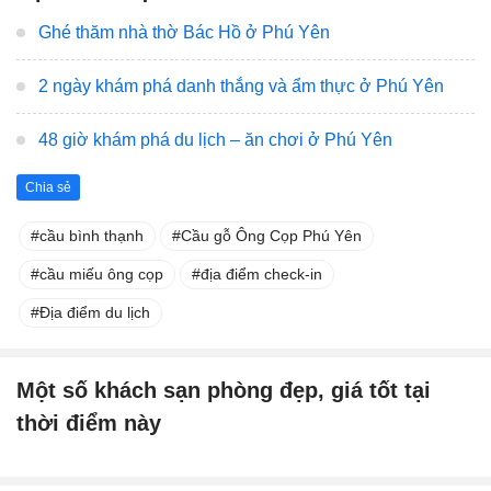
Ghé thăm nhà thờ Bác Hồ ở Phú Yên
2 ngày khám phá danh thắng và ẩm thực ở Phú Yên
48 giờ khám phá du lịch – ăn chơi ở Phú Yên
Chia sẻ
cầu bình thạnh
Cầu gỗ Ông Cọp Phú Yên
cầu miếu ông cọp
địa điểm check-in
Địa điểm du lịch
Một số khách sạn phòng đẹp, giá tốt tại
thời điểm này