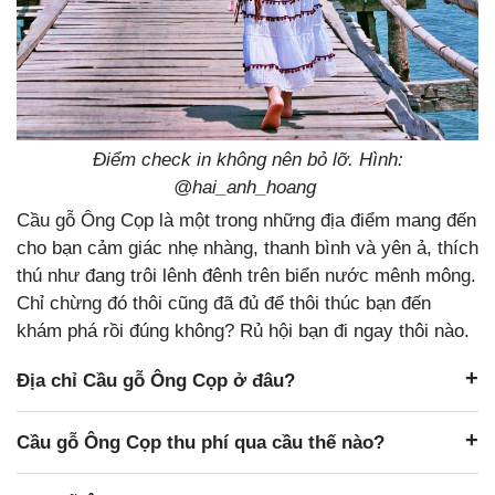
Điểm check in không nên bỏ lỡ. Hình:
@hai_anh_hoang
Cầu gỗ Ông Cọp là một trong những địa điểm mang đến
cho bạn cảm giác nhẹ nhàng, thanh bình và yên ả, thích
thú như đang trôi lênh đênh trên biển nước mênh mông.
Chỉ chừng đó thôi cũng đã đủ để thôi thúc bạn đến
khám phá rồi đúng không? Rủ hội bạn đi ngay thôi nào.
Địa chỉ Cầu gỗ Ông Cọp ở đâu?
Cầu gỗ Ông Cọp thu phí qua cầu thế nào?