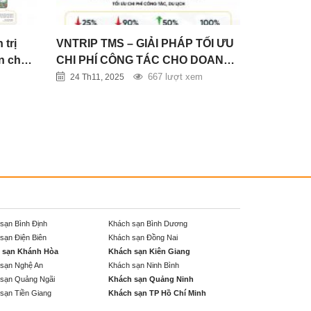
 trị
VNTRIP TMS – GIẢI PHÁP TỐI ƯU
ện cho
CHI PHÍ CÔNG TÁC CHO DOANH
NGHIỆP
m
667 lượt xem
24 Th11, 2025
sạn Bình Định
Khách sạn Bình Dương
sạn Điện Biên
Khách sạn Đồng Nai
 sạn Khánh Hòa
Khách sạn Kiên Giang
sạn Nghệ An
Khách sạn Ninh Bình
sạn Quảng Ngãi
Khách sạn Quảng Ninh
sạn Tiền Giang
Khách sạn TP Hồ Chí Minh