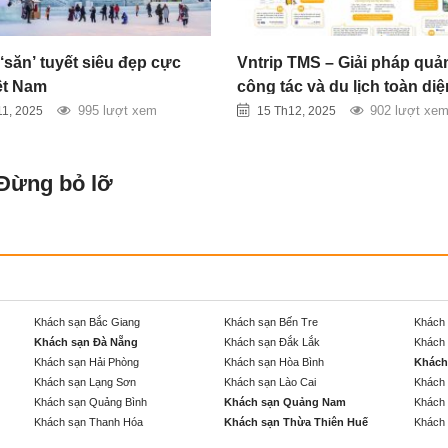
‘săn’ tuyết siêu đẹp cực
Vntrip TMS – Giải pháp quản
ệt Nam
công tác và du lịch toàn di
doanh nghiệp hiện đại
995 lượt xem
902 lượt xe
11, 2025
15 Th12, 2025
 Đừng bỏ lỡ
Khách sạn Bắc Giang
Khách sạn Bến Tre
Khách 
Khách sạn Đà Nẵng
Khách sạn Đắk Lắk
Khách 
Khách sạn Hải Phòng
Khách sạn Hòa Bình
Khách
Khách sạn Lạng Sơn
Khách sạn Lào Cai
Khách 
Khách sạn Quảng Bình
Khách sạn Quảng Nam
Khách 
Khách sạn Thanh Hóa
Khách sạn Thừa Thiên Huế
Khách 