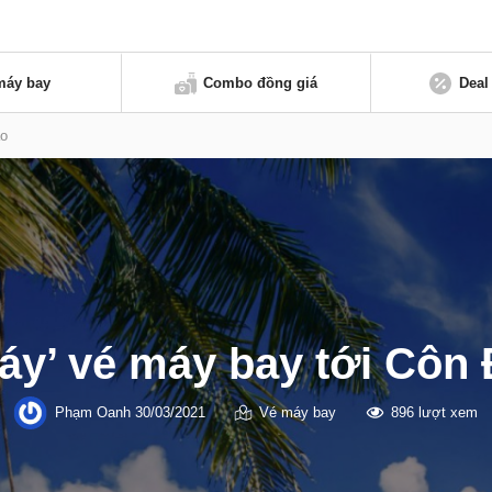
máy bay
Combo đồng giá
Deal
ảo
áy’ vé máy bay tới Côn
Phạm Oanh
30/03/2021
Vé máy bay
896 lượt xem