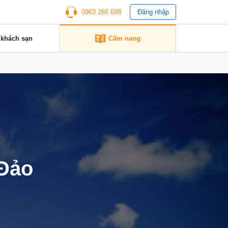
0963 266 688
Đăng nhập
 khách sạn
Cẩm nang
 Đảo