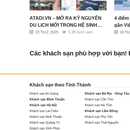
ATADI.VN – MỞ RA KỶ NGUYÊN
4 điểm 
DU LỊCH MỚI TRONG HỆ SINH
gần Vi
THÁI VNTRIP
1.3K lượt xem
23 Th12, 2025
18 Th
Các khách sạn phù hợp với bạn!
Khách sạn theo Tỉnh Thành
Khách sạn An Giang
Khách sạn Bà Rịa - Vũng Tàu
Khách sạn Bình Thuận
Khách sạn Cần Thơ
Khách sạn Hà Nội
Khách sạn Hà Tĩnh
Khách sạn Lai Châu
Khách sạn Lâm Đồng
Khách sạn Ninh Thuận
Khách sạn Phú Yên
Khách sạn Quảng Trị
Khách sạn Thái Nguyên
Khách sạn Vĩnh Phúc