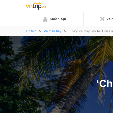
Khách sạn
Vé 
Tin tức
>
Vé máy bay
>
‘Cháy’ vé máy bay tới Côn Đ
‘Ch