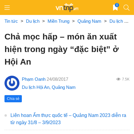
Skip
0
to
content
Tin tức
>
Du lịch
>
Miền Trung
>
Quảng Nam
>
Du lịch Hội An
Chả mọc hấp – món ăn xuất
hiện trong ngày “đặc biệt” ở
Hội An
Phạm Oanh
24/08/2017
7.5K
Du lịch Hội An
,
Quảng Nam
Chia sẻ
Liên hoan Ẩm thực quốc tế – Quảng Nam 2023 diễn ra
từ ngày 31/8 – 3/9/2023