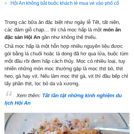
Hội An không bắt buộc khách lẻ mua vé vào phố cổ
Trong các bữa ăn đặc biệt như ngày lễ Tết, tất niên,
các đám giỗ chạp… thì chả mọc hấp là một
món ăn
đặc sản Hội An
gần như không thể thiếu.
Chả mọc hấp là một hỗn hợp nhiều nguyên liệu được
gói bằng lá chuối hoặc lá dong đã hơ qua lửa, buộc túm
một đầu rồi đem hấp cách thủy. Mọc có nhiều loại, tuy
nhiên những món mọc thường gặp là mọc thịt bò, thịt
heo, gà hay vịt. Nếu làm mọc thịt gà, vịt thì đầu bếp chỉ
lấy phần thịt, lọc bỏ da và xương.
Xem thêm:
Tất tần tật những kinh nghiệm du
lịch Hội An