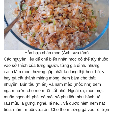
Hỗn hợp nhân mọc (Ảnh sưu tầm)
Các nguyên liệu để chế biến nhân mọc có thể tùy thuộc
vào sở thích của từng người, từng gia đình, nhưng
cách làm mọc thường gặp nhất là dùng thịt heo, bò, vịt
hay gà cắt thành miếng mỏng, đem băm cho thật
nhuyễn. Bún tàu (miến) và nấm mèo (mộc nhĩ) đem
ngâm nước cho mềm rồi cắt nhỏ. Ngoài ra, món mọc
muốn ngon thì phải có một số phụ liệu như hành, tỏi,
rau mùi, lá gừng, nghệ, lá hẹ… và được nêm nếm hạt
tiêu, mắm, muối vừa ăn. Cho thêm trứng gà vào rồi trộn