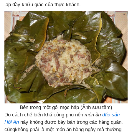
lấp đầy khứu giác của thực khách.
Bên trong một gói mọc hấp (Ảnh sưu tầm)
Do cách chế biến khá công phu nên
món ăn
đặc sản
Hội An
này không được bày bán trong các hàng quán,
cũngkhông phải là một món ăn hàng ngày mà thường