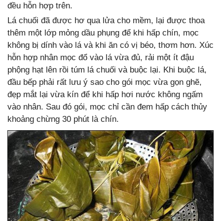
đều hỗn hợp trên.
Lá chuối đã được hơ qua lửa cho mềm, lại được thoa
thêm một lớp mỏng dầu phụng để khi hấp chín, mọc
không bị dính vào lá và khi ăn có vị béo, thơm hơn. Xúc
hỗn hợp nhân mọc đổ vào lá vừa đủ, rải một ít đậu
phộng hạt lên rồi túm lá chuối và buộc lại. Khi buộc lá,
đầu bếp phải rất lưu ý sao cho gói mọc vừa gọn ghẽ,
đẹp mắt lại vừa kín để khi hấp hơi nước không ngấm
vào nhân. Sau đó gói, mọc chỉ cần đem hấp cách thủy
khoảng chừng 30 phút là chín.