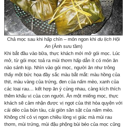
Chả mọc sau khi hấp chín – món ngon khi
du lịch Hội
An
(Ảnh sưu tầm)
Khi bắt đầu vào bữa, thực khách mới mở gói mọc. Lúc
mở, từ gói mọc toả ra mùi thơm hấp dẫn ít có món ăn
nào sánh kịp. Nhìn vào gói mọc, người ăn như trông
thấy một bức họa đầy sắc màu bắt mắt: màu hồng của
thịt, màu vàng của trứng, đen của nấm mèo, xanh của
các loại rau… kết hợp ăn ý cùng nhau, càng kích thích
thêm khẩu vị của con người. Ăn một miếng mọc, thực
khách sẽ cảm nhận được vị ngọt của thịt hòa quyện với
cái dẻo của bún tàu, cái giòn sần sật của nấm mèo.
Không chỉ có vị ngon chiều lòng vị giác mà mùi rau
thơm, mùi trứng, mùi đậu phộng bùi béo của mọc cũng