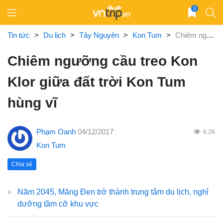
Skip
0
to
content
Tin tức
>
Du lịch
>
Tây Nguyên
>
Kon Tum
>
Chiêm ngưỡng cầu treo Kon Klor giữa đất trời Kon Tum hùng vĩ
Chiêm ngưỡng cầu treo Kon
Klor giữa đất trời Kon Tum
hùng vĩ
Phạm Oanh
04/12/2017
6.2K
Kon Tum
Chia sẻ
Năm 2045, Măng Đen trở thành trung tâm du lịch, nghỉ
dưỡng tầm cỡ khu vực