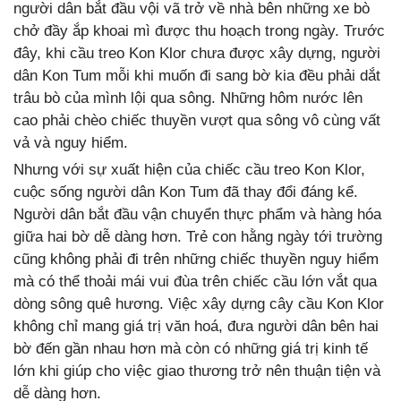
người dân bắt đầu vội vã trở về nhà bên những xe bò
chở đầy ắp khoai mì được thu hoạch trong ngày. Trước
đây, khi cầu treo Kon Klor chưa được xây dựng, người
dân Kon Tum mỗi khi muốn đi sang bờ kia đều phải dắt
trâu bò của mình lội qua sông. Những hôm nước lên
cao phải chèo chiếc thuyền vượt qua sông vô cùng vất
vả và nguy hiểm.
Nhưng với sự xuất hiện của chiếc cầu treo Kon Klor,
cuộc sống người dân Kon Tum đã thay đổi đáng kể.
Người dân bắt đầu vận chuyển thực phẩm và hàng hóa
giữa hai bờ dễ dàng hơn. Trẻ con hằng ngày tới trường
cũng không phải đi trên những chiếc thuyền nguy hiểm
mà có thể thoải mái vui đùa trên chiếc cầu lớn vắt qua
dòng sông quê hương. Việc xây dựng cây cầu Kon Klor
không chỉ mang giá trị văn hoá, đưa người dân bên hai
bờ đến gần nhau hơn mà còn có những giá trị kinh tế
lớn khi giúp cho việc giao thương trở nên thuận tiện và
dễ dàng hơn.