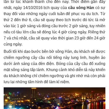
lần từ lúc khánh thành cho đến nay. Thời điểm gần đây
nhất, ngày 14/10/2016 lịch quay của
cầu sông Hàn
có sự
thay đổi vào những ngày cuối tuần để phục vụ du lịch. Từ
thứ 2 đến thứ 6, cầu sẽ quay theo lịch trước đó tức là mở
vào lúc 1 giờ sáng và đóng cầu trước 2 giờ sáng, tuy nhiên
nếu có tàu lớn cầu sẽ đóng lúc 4 giờ cùng ngày. Riêng thứ
7 và chủ nhật, cầu sẽ quay vào thời gian 23 giờ đến 24 giờ
cùng ngày.
Buổi tối khi dạo bước bên bờ sông Hàn, du khách sẽ được
chiêm ngưỡng cây cầu nổi tiếng này lung linh, huyền ảo
dưới ánh sáng của đèn điện. Bóng của cây cầu đổ xuống
mặt sông sáng lấp lánh. Khung cảnh khó diễn tả này khiến
du khách không chỉ chiêm ngưỡng và ghi nhớ mà còn phải
lưu lại những tấm hình để làm kỉ niệm.