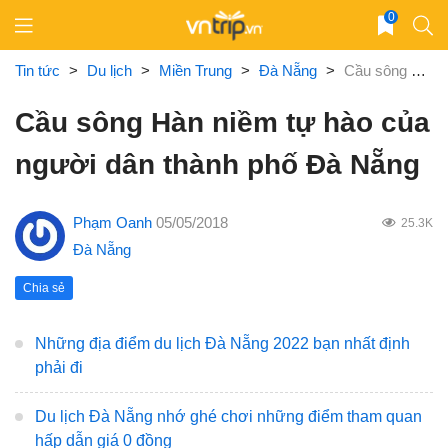
Skip
0
to
content
Tin tức
>
Du lịch
>
Miền Trung
>
Đà Nẵng
>
Cầu sông Hàn niềm tự hào của người dân thành phố Đà Nẵng
Cầu sông Hàn niềm tự hào của
người dân thành phố Đà Nẵng
Phạm Oanh
05/05/2018
25.3K
Đà Nẵng
Chia sẻ
Những địa điểm du lịch Đà Nẵng 2022 bạn nhất định
phải đi
Du lịch Đà Nẵng nhớ ghé chơi những điểm tham quan
hấp dẫn giá 0 đồng