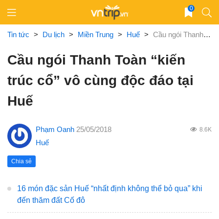
Skip
0
to
content
Tin tức
>
Du lịch
>
Miền Trung
>
Huế
>
Cầu ngói Thanh Toàn “kiến trúc cổ” vô cùng độc đáo tại Huế
Cầu ngói Thanh Toàn “kiến
trúc cổ” vô cùng độc đáo tại
Huế
Phạm Oanh
25/05/2018
8.6K
Huế
Chia sẻ
16 món đặc sản Huế “nhất định không thể bỏ qua” khi
đến thăm đất Cố đô