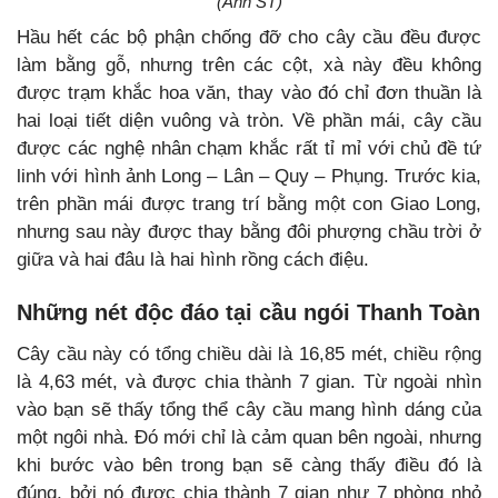
(Ảnh ST)
Hầu hết các bộ phận chống đỡ cho cây cầu đều được
làm bằng gỗ, nhưng trên các cột, xà này đều không
được trạm khắc hoa văn, thay vào đó chỉ đơn thuần là
hai loại tiết diện vuông và tròn. Về phần mái, cây cầu
được các nghệ nhân chạm khắc rất tỉ mỉ với chủ đề tứ
linh với hình ảnh Long – Lân – Quy – Phụng. Trước kia,
trên phần mái được trang trí bằng một con Giao Long,
nhưng sau này được thay bằng đôi phượng chầu trời ở
giữa và hai đâu là hai hình rồng cách điệu.
Những nét độc đáo tại cầu ngói Thanh Toàn
Cây cầu này có tổng chiều dài là 16,85 mét, chiều rộng
là 4,63 mét, và được chia thành 7 gian. Từ ngoài nhìn
vào bạn sẽ thấy tổng thể cây cầu mang hình dáng của
một ngôi nhà. Đó mới chỉ là cảm quan bên ngoài, nhưng
khi bước vào bên trong bạn sẽ càng thấy điều đó là
đúng, bởi nó được chia thành 7 gian như 7 phòng nhỏ