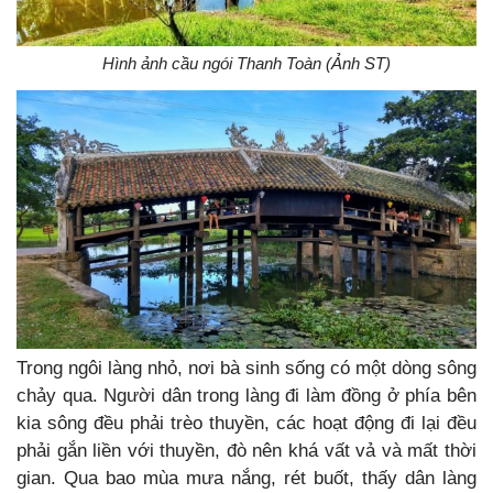
Hình ảnh cầu ngói Thanh Toàn (Ảnh ST)
Trong ngôi làng nhỏ, nơi bà sinh sống có một dòng sông
chảy qua. Người dân trong làng đi làm đồng ở phía bên
kia sông đều phải trèo thuyền, các hoạt động đi lại đều
phải gắn liền với thuyền, đò nên khá vất vả và mất thời
gian. Qua bao mùa mưa nắng, rét buốt, thấy dân làng