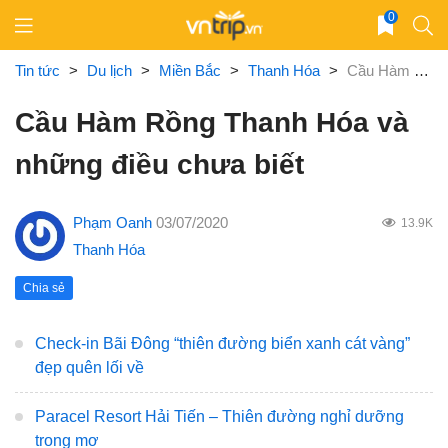
Skip
0
to
content
Tin tức
>
Du lịch
>
Miền Bắc
>
Thanh Hóa
>
Cầu Hàm Rồng Thanh Hóa và những điều chưa biết
Cầu Hàm Rồng Thanh Hóa và
những điều chưa biết
Phạm Oanh
03/07/2020
13.9K
Thanh Hóa
Chia sẻ
Check-in Bãi Đông “thiên đường biển xanh cát vàng”
đẹp quên lối về
Paracel Resort Hải Tiến – Thiên đường nghỉ dưỡng
trong mơ