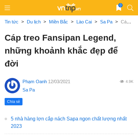
Skip
0
to
content
Tin tức
>
Du lịch
>
Miền Bắc
>
Lào Cai
>
Sa Pa
>
Cáp treo Fansipan Legend, những khoảnh khắc đẹp để đời
Cáp treo Fansipan Legend,
những khoảnh khắc đẹp để
đời
Phạm Oanh
12/03/2021
4.9K
Sa Pa
Chia sẻ
5 nhà hàng lợn cắp nách Sapa ngon chất lượng nhất
2023