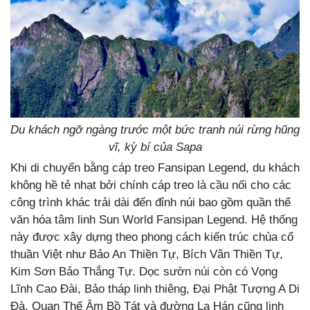
Du khách ngỡ ngàng trước một bức tranh núi rừng hũng
vĩ, kỳ bí của Sapa
Khi di chuyển bằng cáp treo Fansipan Legend, du khách
không hề tẻ nhạt bởi chính cáp treo là cầu nối cho các
công trình khác trải dài đến đỉnh núi bao gồm quần thể
văn hóa tâm linh Sun World Fansipan Legend. Hệ thống
này được xây dựng theo phong cách kiến trúc chùa cổ
thuần Việt như Bảo An Thiền Tự, Bích Vân Thiền Tự,
Kim Sơn Bảo Thắng Tự. Dọc sườn núi còn có Vọng
Lĩnh Cao Đài, Bảo tháp linh thiêng, Đại Phật Tượng A Di
Đà, Quan Thế Âm Bồ Tát và đường La Hán cũng linh