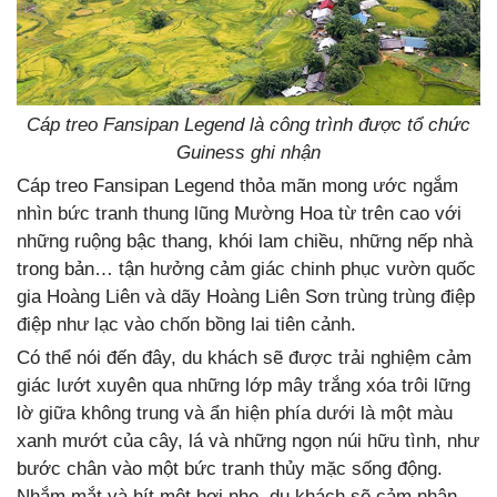
Cáp treo Fansipan Legend là công trình được tổ chức
Guiness ghi nhận
Cáp treo Fansipan Legend thỏa mãn mong ước ngắm
nhìn bức tranh thung lũng Mường Hoa từ trên cao với
những ruộng bậc thang, khói lam chiều, những nếp nhà
trong bản… tận hưởng cảm giác chinh phục vườn quốc
gia Hoàng Liên và dãy Hoàng Liên Sơn trùng trùng điệp
điệp như lạc vào chốn bồng lai tiên cảnh.
Có thể nói đến đây, du khách sẽ được trải nghiệm cảm
giác lướt xuyên qua những lớp mây trắng xóa trôi lững
lờ giữa không trung và ẩn hiện phía dưới là một màu
xanh mướt của cây, lá và những ngọn núi hữu tình, như
bước chân vào một bức tranh thủy mặc sống động.
Nhắm mắt và hít một hơi nhẹ, du khách sẽ cảm nhận