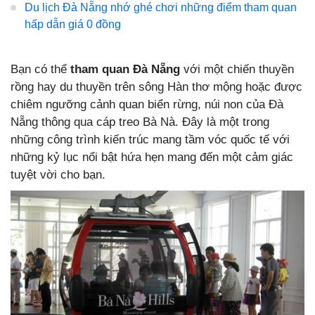
Du lịch Đà Nẵng nhớ ghé chơi những điểm tham quan
hấp dẫn giá 0 đồng
Bạn có thể
tham quan Đà Nẵng
với một chiến thuyền
rồng hay du thuyền trên sông Hàn thơ mộng hoặc được
chiêm ngưỡng cảnh quan biển rừng, núi non của Đà
Nẵng thông qua cáp treo Bà Nà. Đây là một trong
những công trình kiến trúc mang tầm vóc quốc tế với
những kỷ lục nổi bật hứa hẹn mang đến một cảm giác
tuyệt vời cho bạn.