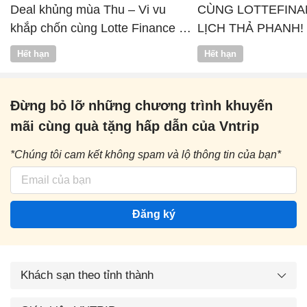
Deal khủng mùa Thu – Vi vu
CÙNG LOTTEFINA
khắp chốn cùng Lotte Finance x
LỊCH THẢ PHANH!
Vntrip
Hết hạn
Hết hạn
Đừng bỏ lỡ những chương trình khuyến
mãi cùng quà tặng hấp dẫn của Vntrip
*Chúng tôi cam kết không spam và lộ thông tin của bạn*
Đăng ký
Khách sạn theo tỉnh thành