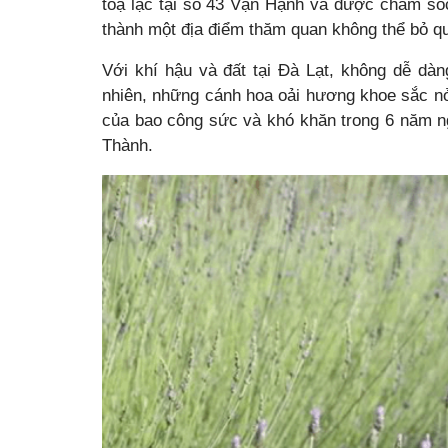
toạ lạc tại số 43 Vạn Hạnh và được chăm só
thành một địa điểm thăm quan không thể bỏ qu
Với khí hậu và đất tại Đà Lạt, không dễ dàn
nhiên, những cánh hoa oải hương khoe sắc nở
của bao công sức và khó khăn trong 6 năm ng
Thành.