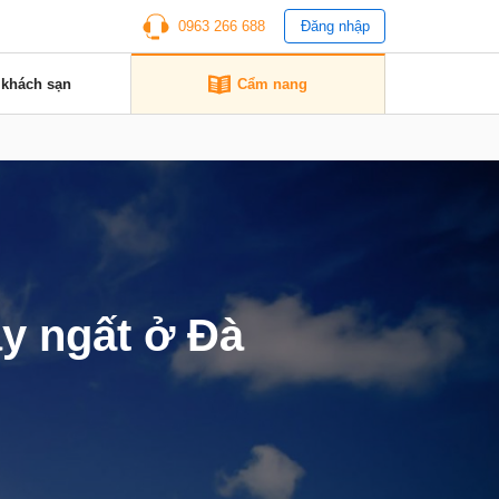
0963 266 688
Đăng nhập
 khách sạn
Cẩm nang
y ngất ở Đà