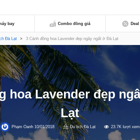
máy bay
Combo đồng giá
Deal
ịch Đà Lạt
>
3 Cánh đồng hoa Lavender đẹp ngây ngất ở Đà Lạt
g hoa Lavender đẹp ngâ
Lạt
Phạm Oanh
10/01/2018
Du lịch Đà Lạt
23.7K lượt xem