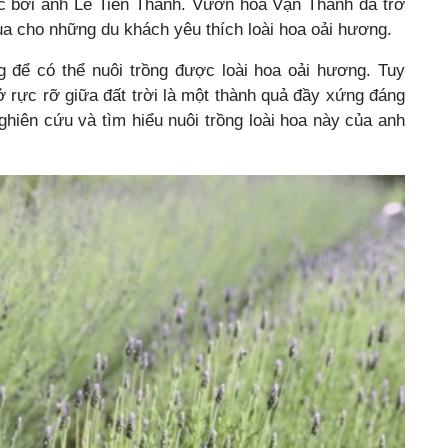
c bởi anh Lê Tiến Thành. Vườn hoa Vạn Thành đã trở
a cho những du khách yêu thích loài hoa oải hương.
g để có thể nuôi trồng được loài hoa oải hương. Tuy
 rực rỡ giữa đất trời là một thành quả đầy xứng đáng
hiên cứu và tìm hiểu nuôi trồng loài hoa này của anh