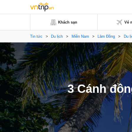
Khách sạn
Vé 
Tin tức
>
Du lịch
>
Miền Nam
>
Lâm Đồng
>
Du l
3 Cánh đồn