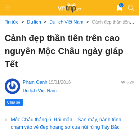
Skip
0
to
content
Tin tức
>
Du lịch
>
Du lịch Việt Nam
>
Cảnh đẹp thần tiên trên cao nguyên Mộc Châu ngày giáp Tết
Cảnh đẹp thần tiên trên cao
nguyên Mộc Châu ngày giáp
Tết
Phạm Oanh
19/01/2016
6.2K
Du lịch Việt Nam
Chia sẻ
Mộc Châu tháng 6: Hái mận – Săn mây, hành trình
chạm vào vẻ đẹp hoang sơ của núi rừng Tây Bắc