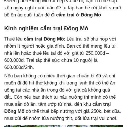
Đường đến Đồng Mô rất đẹp và dễ đi, bạn có thể sắp
xếp ngày nghỉ cuối tuần để tụ tập bạn bè rời khỏi sự xô
bồ ồn ào cuối tuần để đi
cắm trại ở Đồng Mô
Kinh nghiệm cắm trại Đồng Mô
Thuê lều
cắm trại Đồng Mô
: Lều trại sẽ phù hợp với
nhóm ít người hoặc gia đình. Bạn có thể mang lều từ
nhà lên hoặc thuê lều tại đó với giá từ 250.000đ –
600.000đ. Trại tập thể sức chứa 10 người là
600.000đ/24h.
Nếu bạn không có nhiều thời gian chuẩn bị đồ và chỉ
muốn đi để hít thở không khí trong lành thì có thể ăn
uống tại các nhà ăn trong đó với giá cả không quá
đắt. Còn nếu bạn thích tự nấu nướng thì mình có thể
mua sẵn đồ ăn, tẩm ướp từ nhà, đến khu
cắm trại
Đồng Mô
có thể thuê bếp nướng với giá 250k, bát đũa,
mua củi để nhóm lửa nướng thịt, đốt lửa trại vui chơi.