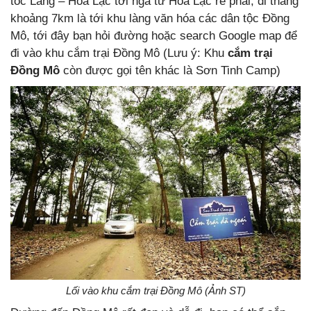
tốc Láng – Hòa Lạc tới ngã tư Hòa Lạc rẽ phải, đi thẳng
khoảng 7km là tới khu làng văn hóa các dân tộc Đồng
Mô, tới đây bạn hỏi đường hoặc search Google map để
đi vào khu cắm trại Đồng Mô (Lưu ý: Khu
cắm trại
Đồng Mô
còn được gọi tên khác là Sơn Tinh Camp)
Lối vào khu cắm trại Đồng Mô (Ảnh ST)