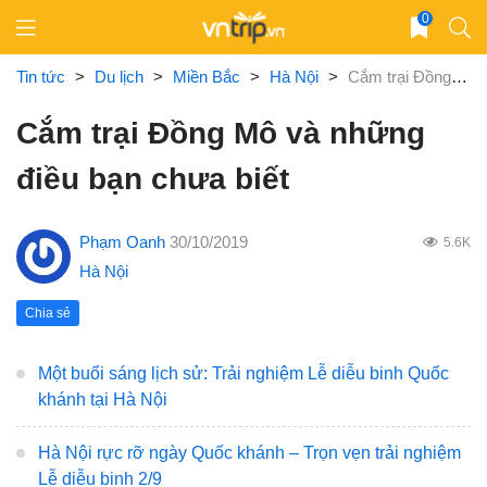
Skip
0
to
content
Tin tức
>
Du lịch
>
Miền Bắc
>
Hà Nội
>
Cắm trại Đồng Mô và những điều bạn chưa biết
Cắm trại Đồng Mô và những
điều bạn chưa biết
Phạm Oanh
30/10/2019
5.6K
Hà Nội
Chia sẻ
Một buổi sáng lịch sử: Trải nghiệm Lễ diễu binh Quốc
khánh tại Hà Nội
Hà Nội rực rỡ ngày Quốc khánh – Trọn vẹn trải nghiệm
Lễ diễu binh 2/9