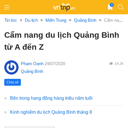
Skip
0
to
content
Tin tức
>
Du lịch
>
Miền Trung
>
Quảng Bình
>
Cẩm nang du lịch Quảng Bình từ A đến Z
Cẩm nang du lịch Quảng Bình
từ A đến Z
Phạm Oanh
24/07/2020
19.2K
Quảng Bình
Chia sẻ
Bên trong hang động hàng triệu năm tuổi
Kinh nghiệm du lịch Quảng Bình tháng 8