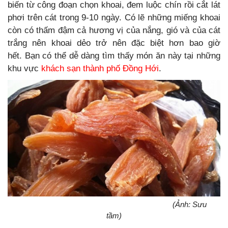
biến từ công đoạn chọn khoai, đem luộc chín rồi cắt lát
phơi trên cát trong 9-10 ngày. Có lẽ những miếng khoai
còn có thấm đậm cả hương vị của nắng, gió và của cát
trắng nên khoai dẻo trở nên đặc biệt hơn bao giờ
hết. Bạn có thể dễ dàng tìm thấy món ăn này tại những
khu vực
khách sạn thành phố Đồng Hới
.
(Ảnh: Sưu
tầm)