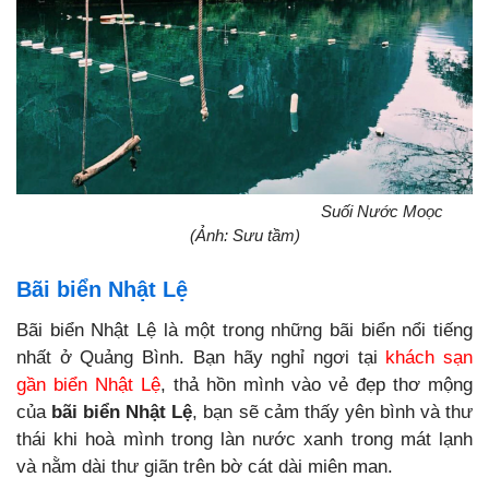
Suối Nước Moọc
(Ảnh: Sưu tầm)
Bãi biển Nhật Lệ
Bãi biển Nhật Lệ là một trong những bãi biển nổi tiếng
nhất ở Quảng Bình. Bạn hãy nghỉ ngơi tại
khách sạn
gần biển Nhật Lệ
, t
hả hồn mình vào vẻ đẹp thơ mộng
của
bãi biển Nhật Lệ
, bạn sẽ cảm thấy yên bình và thư
thái khi hoà mình trong làn nước xanh trong mát lạnh
và nằm dài thư giãn trên bờ cát dài miên man.