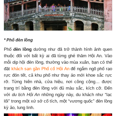
* Phố đèn lồng
Phố
đèn lồng
dường như đã trở thành hình ảnh quen
thuộc đối với bất kỳ ai đã từng ghé thăm Hội An. Vào
mỗi dịp hội đèn lồng, thường vào mùa xuân, bạn có thể
đặt
khách sạn gần Phố cổ Hội An
để ngắm ngõ phố rạo
rực đón tết, cả khu phố như thay áo mới khoe sắc rực
rỡ. Từng hiên nhà, cửa hiệu, nơi công cộng… được
trang trí bằng đèn lồng với đủ màu sắc, kích cỡ. Đến
với
du lịch Hội An
những ngày này, du khách như “lạc
lối” trong một xứ sở cổ tích, một “vương quốc” đèn lồng
kỳ ảo, lung linh.