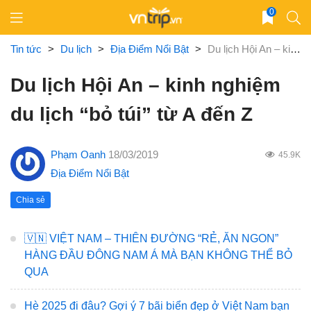
Skip
0
to
content
Tin tức
>
Du lịch
>
Địa Điểm Nổi Bật
>
Du lịch Hội An – kinh nghiệm du lịch “bỏ túi” từ A đến Z
Du lịch Hội An – kinh nghiệm
du lịch “bỏ túi” từ A đến Z
Phạm Oanh
18/03/2019
45.9K
Địa Điểm Nổi Bật
Chia sẻ
🇻🇳 VIỆT NAM – THIÊN ĐƯỜNG “RẺ, ĂN NGON”
HÀNG ĐẦU ĐÔNG NAM Á MÀ BẠN KHÔNG THỂ BỎ
QUA
Hè 2025 đi đâu? Gợi ý 7 bãi biển đẹp ở Việt Nam bạn