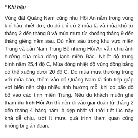
* Khí hậu
Vùng đất Quảng Nam cũng như Hội An nằm trong vùng
khí hậu nhiệt đới, do đó chỉ có 2 mùa là và mùa khô từ
tháng 2 đến tháng 8 và mùa mưa từ khoảng tháng 9 đến
tháng giêng năm sau. Dù nằm sâu trong khu vực miền
Trung và cận Nam Trung Bộ nhưng Hội An vẫn chịu ảnh
hưởng của mùa đông lạnh miền Bắc. Nhiệt độ trung
bình năm 25,4 độ C, Mùa đông nhiệt độ vùng đồng bằng
có thể xuống dưới 20 độ C. Do mùa mưa thường trùng
với mùa bão, thêm vào đó Quảng Nam là tỉnh tiếp giáp
với biển nên chịu nhiều ảnh hưởng mỗi khi có bão đổ
bộ vào các tỉnh miền Trung. Nếu du khách muốn ghé
thăm
du lịch Hội An
thì nên đi vào giai đoạn từ tháng 2
đến tháng 4 hàng năm là đẹp nhất vì thời tiết lúc này
khá dễ chịu, trời ít mưa, quá trình tham quan cũng
không bị gián đoạn.