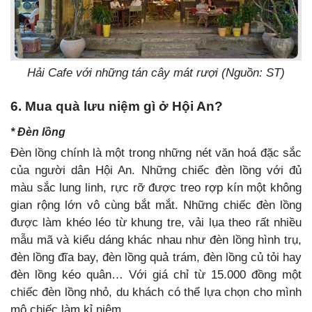
Hải Cafe với những tán cây mát rượi (Nguồn: ST)
6. Mua quà lưu niệm gì ở Hội An?
* Đèn lồng
Đèn lồng chính là một trong những nét văn hoá đặc sắc
của người dân Hội An. Những chiếc đèn lồng với đủ
màu sắc lung linh, rực rỡ được treo rợp kín một không
gian rộng lớn vô cùng bắt mắt. Những chiếc đèn lồng
được làm khéo léo từ khung tre, vải lụa
theo rất nhiều
mẫu mã và kiểu dáng khác nhau như đèn lồng hình trụ,
đèn lồng đĩa bay, đèn lồng quả trám, đèn lồng củ tỏi hay
đèn lồng kéo quân… Với giá chỉ từ 15.000 đồng một
chiếc đèn lồng nhỏ, du khách có thể lựa chọn cho mình
mộ chiếc làm kỉ niệm.