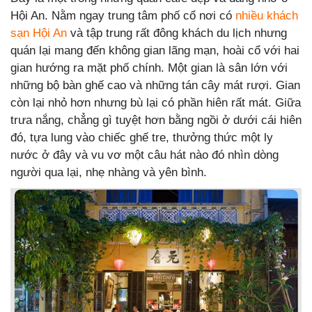
Hội An. Nằm ngay trung tâm phố cổ nơi có
nhiều khách
sạn Hội An
và tập trung rất đông khách du lịch nhưng
quán lại mang đến không gian lãng mạn, hoài cổ với hai
gian hướng ra mặt phố chính. Một gian là sân lớn với
những bộ bàn ghế cao và những tán cây mát rượi. Gian
còn lại nhỏ hơn nhưng bù lại có phần hiên rất mát. Giữa
trưa nắng, chẳng gì tuyệt hơn bằng ngồi ở dưới cái hiên
đó, tựa lung vào chiếc ghế tre, thưởng thức một ly
nước ở đây và vu vơ một câu hát nào đó nhìn dòng
người qua lại, nhẹ nhàng và yên bình.