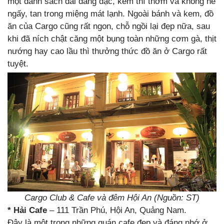
một danh sách dài dằng dặc, kem thì thơm và không hề
ngấy, tan trong miệng mát lạnh. Ngoài bánh và kem, đồ
ăn của Cargo cũng rất ngon, chỗ ngồi lại đẹp nữa, sau
khi đã ních chật căng một bụng toàn những cơm gà, thịt
nướng hay cao lầu thì thưởng thức đồ ăn ở Cargo rất
tuyệt.
Cargo Club & Cafe và đêm Hội An (Nguồn: ST)
* Hải Cafe
– 111 Trần Phú, Hội An, Quảng Nam.
Đây là một trong những quán cafe đẹp và đáng nhớ ở