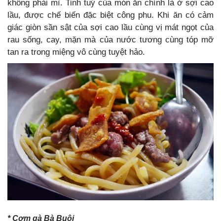
không phải mì. Tinh tuý của món ăn chính là ở sợi cao
lầu, được chế biến đặc biệt công phu. Khi ăn có cảm
giác giòn sần sật của sợi cao lầu cùng vị mát ngọt của
rau sống, cay, mặn mà của nước tương cùng tóp mỡ
tan ra trong miệng vô cùng tuyệt hảo.
* Cơm gà Bà Buội