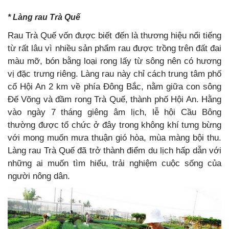
* Làng rau Trà Quế
Rau Trà Quế vốn được biết đến là thương hiệu nổi tiếng
từ rất lâu vì nhiều sản phẩm rau được trồng trên đất đai
màu mỡ, bón bằng loại rong lấy từ sông nên có hương
vị đặc trưng riêng. Làng rau này chỉ cách trung tâm phố
cổ Hội An 2 km về phía Đông Bắc, nằm giữa con sông
Đế Võng và đầm rong Trà Quế, thành phố Hội An.
Hằng
vào ngày 7 tháng giêng âm lịch, lễ hội Cầu Bông
thường được tổ chức ở đây trong không khí tưng bừng
với mong muốn mưa thuận gió hòa, mùa màng bội thu.
Làng rau Trà Quế đã trở thành điểm du lịch hấp dẫn với
những ai muốn tìm hiểu, trải nghiệm cuộc sống của
người nông dân.