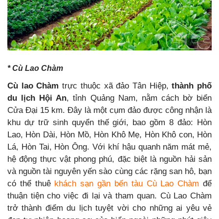
* Cù Lao Chàm
Cù lao Chàm
trực thuộc xã đảo Tân Hiệp,
thành phố
du lịch Hội An
, tỉnh Quảng Nam, nằm cách bờ biển
Cửa Đại 15 km. Đây là một cụm đảo được công nhận là
khu dự trữ sinh quyển thế giới, bao gồm 8 đảo: Hòn
Lao, Hòn Dài, Hòn Mồ, Hòn Khô Mẹ, Hòn Khô con, Hòn
Lá, Hòn Tai, Hòn Ông. Với khí hậu quanh năm mát mẻ,
hệ động thực vật phong phú, đặc biệt là nguồn hải sản
và nguồn tài nguyên yến sào cùng các rặng san hô, bạn
có thể thuê
khách sạn gần bến tàu Cù Lao Chàm
để
thuận tiện cho việc đi lại và tham quan. Cù Lao Chàm
trở thành điểm du lịch tuyệt vời cho những ai yêu vẻ