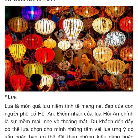
* Lụa
Lụa là món quà lưu niệm tinh tế mang nét đẹp của con
người phố cổ Hội An. Điểm nhấn của lụa Hội An chính
là sự mềm mại, nhẹ và thoáng mát. Du khách đến đây
có thể lựa chọn cho mình những tấm vải lụa ưng ý có
sẵn hoặc bạn có thể đặt theo những kiểu dáng hoặc