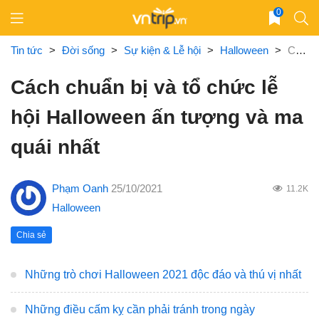
Skip
0
to
content
Tin tức
>
Đời sống
>
Sự kiện & Lễ hội
>
Halloween
>
Cách chuẩn bị và tổ chức lễ hội Halloween ấn tượng và ma quái nhất
Cách chuẩn bị và tổ chức lễ
hội Halloween ấn tượng và ma
quái nhất
Phạm Oanh
25/10/2021
11.2K
Halloween
Chia sẻ
Những trò chơi Halloween 2021 độc đáo và thú vị nhất
Những điều cấm kỵ cần phải tránh trong ngày