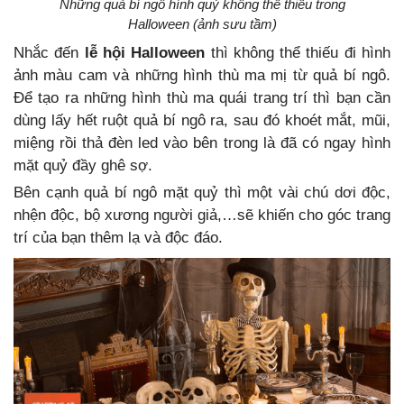
Những quả bí ngô hình quỷ không thể thiếu trong
Halloween (ảnh sưu tầm)
Nhắc đến
lễ hội Halloween
thì không thể thiếu đi hình
ảnh màu cam và những hình thù ma mị từ quả bí ngô.
Để tạo ra những hình thù ma quái trang trí thì bạn cần
dùng lấy hết ruột quả bí ngô ra, sau đó khoét mắt, mũi,
miệng rồi thả đèn led vào bên trong là đã có ngay hình
mặt quỷ đầy ghê sợ.
Bên cạnh quả bí ngô mặt quỷ thì một vài chú dơi độc,
nhện độc, bộ xương người giả,…sẽ khiến cho góc trang
trí của bạn thêm lạ và độc đáo.