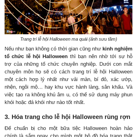
Trang trí lễ hội Halloween ma quái (ảnh sưu tầm)
Nếu như bạn không có thời gian cũng như
kinh nghiệm
tổ chức lễ hội Halloween
thì bạn nên nhờ tới sự hỗ
trợ của những tổ chức chuyên nghiệp. Dưới con mắt
chuyên môn họ sẽ có cách trang trí lễ hội Halloween
một cách hợp lý nhất như vải màn, bí đỏ, xác ướp,
nhện, ngôi mộ… hay khu vực hành làng, sân khấu. Và
việc tạo ra không khú âm u, có thể sử dụng máy phun
khói hoặc đá khói như nào tốt nhất.
3. Hóa trang cho lễ hội Halloween rùng rợn
Để chuẩn bị cho một bữa tiệc Halloween hoàn hảo
chính là sắm ngay cho mình một bộ đồ hóa trang thật