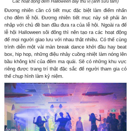
Các hoạt động đêm Halloween đầy thú vị (ảnh sưu tầm)
Đương nhiên cần có tiết mục đặc biệt làm điểm nhấn
cho đêm lễ hội. Đương nhiên tiết mục này sẽ phải ăn
nhập với chủ đề ban đầu đưa ra của lễ hội. Ngoài ra để
lễ hội Halloween sôi đông thì nên tạo ra các hoạt động
để mọi người giao lưu với nhau thật nhiều. Có thể cùng
trình diễn một vài màn break dance khởi đầu hay beat
box, hip hop, những điệu nhảy cuồng nhiệt làm nóng lên
bầu không khí của đêm ma quái. Sẽ có những khu vực
riêng được trang trí thật đặc sắc để người tham gia có
thể chụp hình làm kỷ niệm.