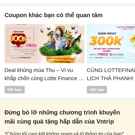
Coupon khác bạn có thể quan tâm
Deal khủng mùa Thu – Vi vu
CÙNG LOTTEFINA
khắp chốn cùng Lotte Finance x
LỊCH THẢ PHANH!
Vntrip
Hết hạn
Hết hạn
Đừng bỏ lỡ những chương trình khuyến
mãi cùng quà tặng hấp dẫn của Vntrip
*Chúng tôi cam kết không spam và lộ thông tin của bạn*