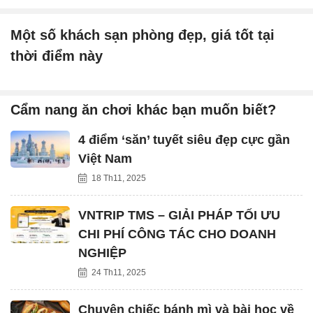
Một số khách sạn phòng đẹp, giá tốt tại
thời điểm này
Cẩm nang ăn chơi khác bạn muốn biết?
4 điểm ‘săn’ tuyết siêu đẹp cực gần
Việt Nam
18 Th11, 2025
VNTRIP TMS – GIẢI PHÁP TỐI ƯU
CHI PHÍ CÔNG TÁC CHO DOANH
NGHIỆP
24 Th11, 2025
Chuyện chiếc bánh mì và bài học về