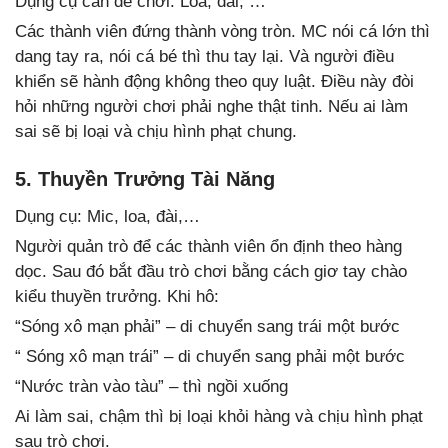
Dụng cụ cần để chơi: Loa, đài, …
Các thành viên đứng thành vòng tròn. MC nói cá lớn thì
dang tay ra, nói cá bé thì thu tay lại. Và người điều
khiển sẽ hành động không theo quy luật. Điều này đòi
hỏi những người chơi phải nghe thật tinh. Nếu ai làm
sai sẽ bị loại và chịu hình phạt chung.
5. Thuyền Trưởng Tài Năng
Dụng cụ: Mic, loa, đài,…
Người quản trò để các thành viên ổn định theo hàng
dọc. Sau đó bắt đầu trò chơi bằng cách giơ tay chào
kiểu thuyền trưởng. Khi hô:
“Sóng xô mạn phải” – di chuyển sang trái một bước
“ Sóng xô mạn trái” – di chuyển sang phải một bước
“Nước tràn vào tàu” – thì ngồi xuống
Ai làm sai, chậm thì bị loại khỏi hàng và chịu hình phạt
sau trò chơi.