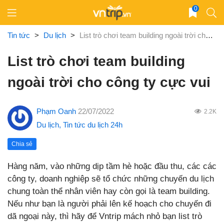
Skip
0
to
content
Tin tức
>
Du lịch
>
List trò chơi team building ngoài trời cho công ty cực vui
List trò chơi team building
ngoài trời cho công ty cực vui
Phạm Oanh
22/07/2022
2.2K
Du lịch
,
Tin tức du lịch 24h
Chia sẻ
Hàng năm, vào những dịp tầm hè hoặc đầu thu, các các
công ty, doanh nghiệp sẽ tổ chức những chuyến du lịch
chung toàn thể nhân viên hay còn gọi là team building.
Nếu như bạn là người phải lên kế hoạch cho chuyến đi
dã ngoại này, thì hãy để Vntrip mách nhỏ bạn list trò