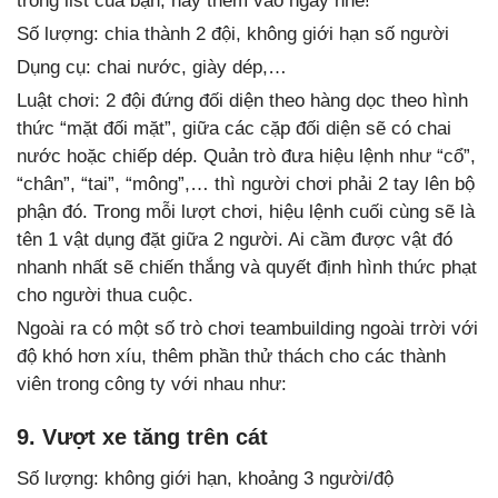
trong list của bạn, hãy thêm vào ngay nhé!
Số lượng: chia thành 2 đội, không giới hạn số người
Dụng cụ: chai nước, giày dép,…
Luật chơi: 2 đội đứng đối diện theo hàng dọc theo hình
thức “mặt đối mặt”, giữa các cặp đối diện sẽ có chai
nước hoặc chiếp dép. Quản trò đưa hiệu lệnh như “cổ”,
“chân”, “tai”, “mông”,… thì người chơi phải 2 tay lên bộ
phận đó. Trong mỗi lượt chơi, hiệu lệnh cuối cùng sẽ là
tên 1 vật dụng đặt giữa 2 người. Ai cầm được vật đó
nhanh nhất sẽ chiến thắng và quyết định hình thức phạt
cho người thua cuộc.
Ngoài ra có một số trò chơi teambuilding ngoài trrời với
độ khó hơn xíu, thêm phần thử thách cho các thành
viên trong công ty với nhau như:
9. Vượt xe tăng trên cát
Số lượng: không giới hạn, khoảng 3 người/độ