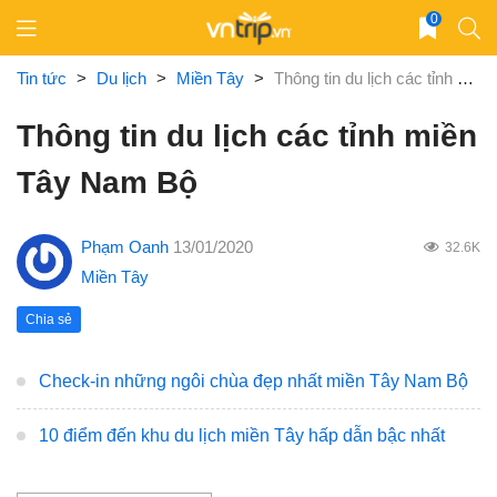
Skip
0
to
content
Tin tức
>
Du lịch
>
Miền Tây
>
Thông tin du lịch các tỉnh miền Tây Nam Bộ
Thông tin du lịch các tỉnh miền
Tây Nam Bộ
Phạm Oanh
13/01/2020
32.6K
Miền Tây
Chia sẻ
Check-in những ngôi chùa đẹp nhất miền Tây Nam Bộ
10 điểm đến khu du lịch miền Tây hấp dẫn bậc nhất