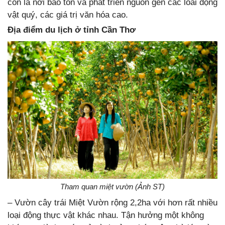
còn là nơi bảo tồn và phát triển nguồn gen các loài động
vật quý, các giá trị văn hóa cao.
Địa điểm du lịch ở tỉnh Cần Thơ
Tham quan miệt vườn (Ảnh ST)
–
Vườn cây trái Miệt Vườn rộng 2,2ha với hơn rất nhiều
loại động thực vật khác nhau. Tận hưởng một không