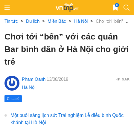
Skip
0
to
content
Tin tức
>
Du lịch
>
Miền Bắc
>
Hà Nội
>
Chơi tới “bến” với các quán Bar bình dân ở Hà Nội cho giới trẻ
Chơi tới “bến” với các quán
Bar bình dân ở Hà Nội cho giới
trẻ
Phạm Oanh
13/08/2018
9.6K
Hà Nội
Chia sẻ
Một buổi sáng lịch sử: Trải nghiệm Lễ diễu binh Quốc
khánh tại Hà Nội