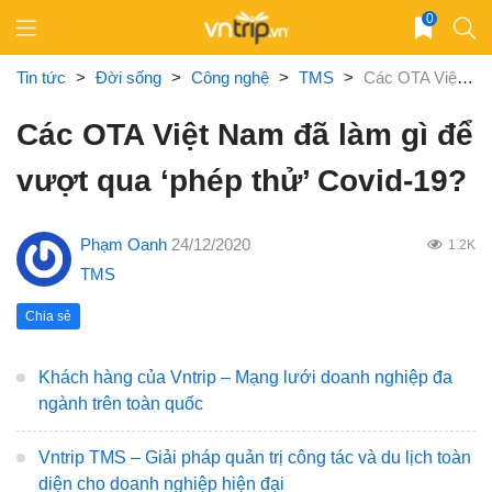
Skip
0
to
content
Tin tức
>
Đời sống
>
Công nghệ
>
TMS
>
Các OTA Việt Nam đã làm gì để vượt qua ‘phép thử’ Covid-19?
Các OTA Việt Nam đã làm gì để
vượt qua ‘phép thử’ Covid-19?
Phạm Oanh
24/12/2020
1.2K
TMS
Chia sẻ
Khách hàng của Vntrip – Mạng lưới doanh nghiệp đa
ngành trên toàn quốc
Vntrip TMS – Giải pháp quản trị công tác và du lịch toàn
diện cho doanh nghiệp hiện đại