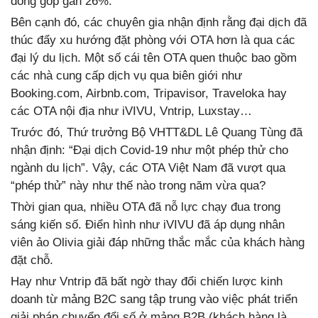
đóng góp gần 26%.
Bên cạnh đó, các chuyên gia nhận định rằng đại dịch đã
thúc đẩy xu hướng đặt phòng với OTA hơn là qua các
đại lý du lịch. Một số cái tên OTA quen thuộc bao gồm
các nhà cung cấp dịch vụ qua biên giới như
Booking.com, Airbnb.com, Tripavisor, Traveloka hay
các OTA nội địa như iVIVU, Vntrip, Luxstay…
Trước đó, Thứ trưởng Bộ VHTT&DL Lê Quang Tùng đã
nhận định: “Ðại dịch Covid-19 như một phép thử cho
ngành du lịch”. Vậy, các OTA Việt Nam đã vượt qua
“phép thử” này như thế nào trong năm vừa qua?
Thời gian qua, nhiều OTA đã nỗ lực chạy đua trong
sáng kiến số. Điển hình như iVIVU đã áp dụng nhân
viên ảo Olivia giải đáp những thắc mắc của khách hàng
đặt chỗ.
Hay như Vntrip đã bất ngờ thay đổi chiến lược kinh
doanh từ mảng B2C sang tập trung vào việc phát triển
giải pháp chuyển đổi số ở mảng B2B (khách hàng là