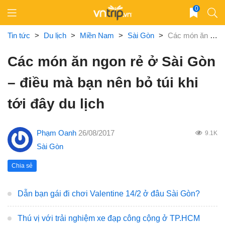
Skip
0
to
content
Tin tức
>
Du lịch
>
Miền Nam
>
Sài Gòn
>
Các món ăn ngon rẻ ở Sài Gòn – điều mà bạn nên bỏ túi khi tới đây du lịch
Các món ăn ngon rẻ ở Sài Gòn
– điều mà bạn nên bỏ túi khi
tới đây du lịch
Phạm Oanh
26/08/2017
9.1K
Sài Gòn
Chia sẻ
Dẫn bạn gái đi chơi Valentine 14/2 ở đâu Sài Gòn?
Thú vị với trải nghiệm xe đạp công cộng ở TP.HCM