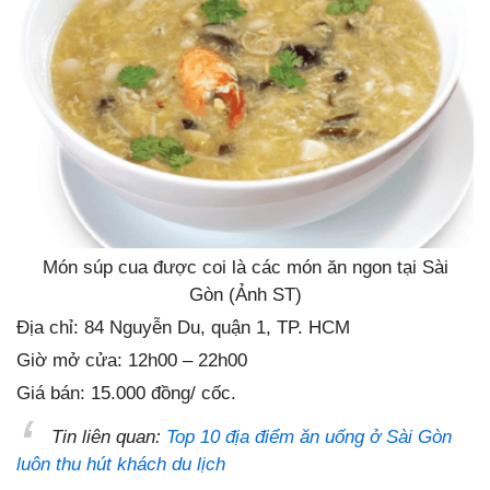
Món súp cua được coi là các món ăn ngon tại Sài
Gòn (Ảnh ST)
Địa chỉ: 84 Nguyễn Du, quận 1, TP. HCM
Giờ mở cửa: 12h00 – 22h00
Giá bán: 15.000 đồng/ cốc.
Tin liên quan:
Top 10 địa điểm ăn uống ở Sài Gòn
luôn thu hút khách du lịch