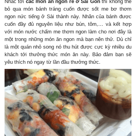
Nhắc tới
các món ăn ngon rẻ ở Sài Gòn
thì không thể
bỏ qua món bánh tráng cuốn được sốt me bơ thơm
ngon nức tiếng ở Sài thành này. Nhân của bánh được
cuốn đầy đủ nguyên liệu như bún, tôm,… và kết hợp
với món nước chấm me thơm ngon làm cho nơi đây là
một trong những món ăn ngon mà bạn nên thử. Dù chỉ
là một quán nhỏ song nó thu hút được cực kỳ nhiều du
khách tới thưởng thức món ăn này. Bảo đảm bạn sẽ
yêu thích nó ngay từ lần đầu thưởng thức.