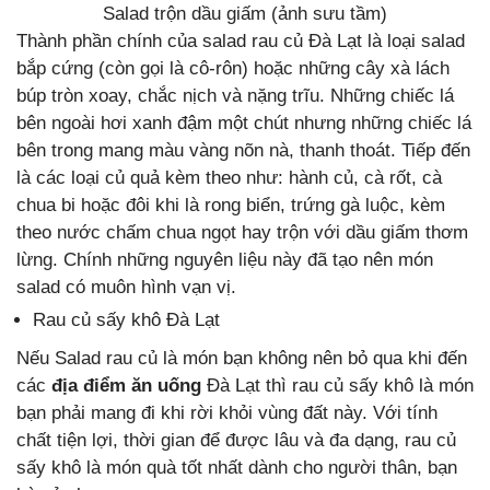
Salad trộn dầu giấm (ảnh sưu tầm)
Thành phần chính của salad rau củ Đà Lạt là loại salad
bắp cứng (còn gọi là cô-rôn) hoặc những cây xà lách
búp tròn xoay, chắc nịch và nặng trĩu. Những chiếc lá
bên ngoài hơi xanh đậm một chút nhưng những chiếc lá
bên trong mang màu vàng nõn nà, thanh thoát. Tiếp đến
là các loại củ quả kèm theo như: hành củ, cà rốt, cà
chua bi hoặc đôi khi là rong biển, trứng gà luộc, kèm
theo nước chấm chua ngọt hay trộn với dầu giấm thơm
lừng. Chính những nguyên liệu này đã tạo nên món
salad có muôn hình vạn vị.
Rau củ sấy khô Đà Lạt
Nếu Salad rau củ là món bạn không nên bỏ qua khi đến
các
địa điểm ăn uống
Đà Lạt thì rau củ sấy khô là món
bạn phải mang đi khi rời khỏi vùng đất này. Với tính
chất tiện lợi, thời gian để được lâu và đa dạng, rau củ
sấy khô là món quà tốt nhất dành cho người thân, bạn