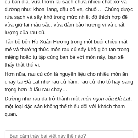
củ bản địa, vừa thơm lại sạch chứa nhiều chất xơ và
đường như: khoai lang, đậu cô ve, chuối… Chúng được
rửa sạch và sấy khô trong mức nhiệt độ thích hợp để
vừa giữ lại màu sắc, vừa đảm bảo hương vị và chất
lượng của rau củ.
Tản bộ bên Hồ Xuân Hương trong một buổi chiều mát
mẻ và thưởng thức món rau củ sấy khô giòn tan trong
miệng hoặc tụ tập cùng bạn bè với món này, bạn sẽ
thấy thật thú vị.
Hơn nữa, rau củ còn là nguyên liệu cho nhiều món ăn
chay tại Đà Lạt như rau củ hầm, rau củ kho tộ hay sang
trọng hơn là lẩu rau chay…
Dường như rau đã trở thành một
món ngon của Đà Lạt
,
một loại đặc sản không thể thiếu đối với khách tham
quan.