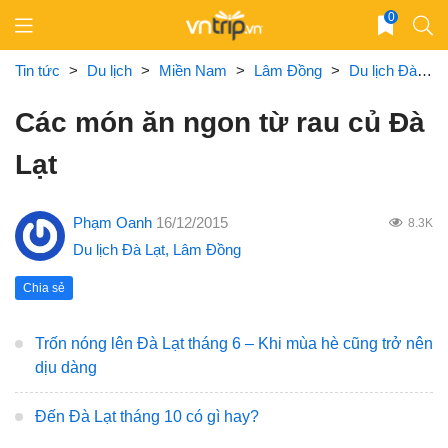
Skip
0
to
content
Tin tức
>
Du lịch
>
Miền Nam
>
Lâm Đồng
>
Du lịch Đà Lạt
Các món ăn ngon từ rau củ Đà
Lạt
Phạm Oanh
16/12/2015
8.3K
Du lịch Đà Lạt
,
Lâm Đồng
Chia sẻ
Trốn nóng lên Đà Lạt tháng 6 – Khi mùa hè cũng trở nên
dịu dàng
Đến Đà Lạt tháng 10 có gì hay?