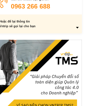
10. Bò Bía
0963 266 688
11. Món Gỏi cuốn
12. Chim cút chiên bơ
Hoặc để lại thông tin
13. Bắp xào Sài Gòn
Vntrip sẽ gọi lại cho bạn
14. Chè