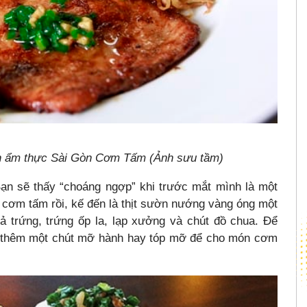
n ẩm thực Sài Gòn Cơm Tấm (Ảnh sưu tầm)
ạn sẽ thấy “choáng ngợp” khi trước mắt mình là một
ó cơm tấm rồi, kế đến là thịt sườn nướng vàng óng một
ả trứng, trứng ốp la, lạp xưởng và chút đồ chua. Để
n thêm một chút mỡ hành hay tóp mỡ để cho món cơm