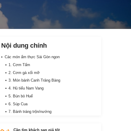
Nội dung chính
Các món ẩm thực Sài Gòn ngon
1. Cơm Tấm
2. Cơm gà xối mỡ
3. Món bánh Canh Trảng Bàng
4. Hủ tiếu Nam Vang
5. Bún bò Huế
6. Súp Cua
7. Bánh tráng trộn/nướng
8. Bánh mì kẹp
9. Phá Lấu Sài Gòn
Cần tìm khách sạn giá tốt