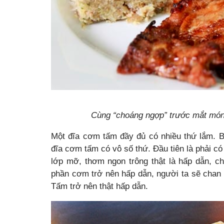
Cùng “choáng ngợp” trước mắt mó
Một đĩa cơm tấm đầy đủ có nhiều thứ lắm. B
đĩa cơm tấm có vô số thứ. Đầu tiên là phải c
lớp mỡ, thơm ngon trông thật là hấp dẫn, ch
phần cơm trở nên hấp dẫn, người ta sẽ cha
Tấm trở nên thật hấp dẫn.