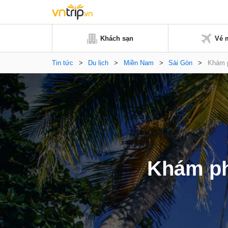
Khách sạn
Vé 
Tin tức
>
Du lịch
>
Miền Nam
>
Sài Gòn
>
Khám p
Khám ph