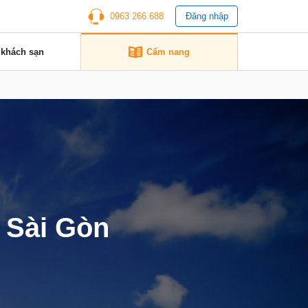
0963 266 688
Đăng nhập
 khách sạn
Cẩm nang
 Sài Gòn