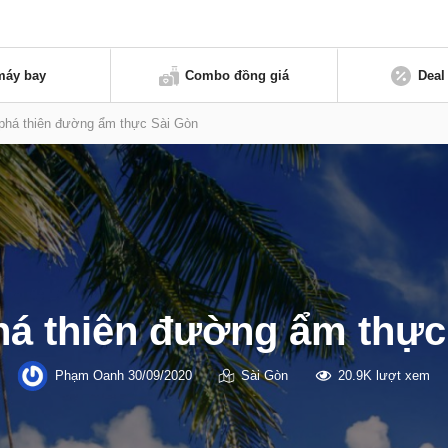
máy bay
Combo đồng giá
Deal
há thiên đường ẩm thực Sài Gòn
á thiên đường ẩm thực
Phạm Oanh
30/09/2020
Sài Gòn
20.9K lượt xem