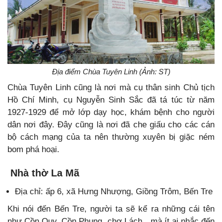
Địa điểm Chùa Tuyên Linh (Ảnh: ST)
Chùa Tuyên Linh cũng là nơi mà cụ thân sinh Chủ tịch
Hồ Chí Minh, cụ Nguyễn Sinh Sắc đã tá túc từ năm
1927-1929 để mở lớp dạy học, khám bệnh cho người
dân nơi đây. Đây cũng là nơi đã che giấu cho các cán
bộ cách mạng của ta nên thường xuyên bị giặc ném
bom phá hoại.
Nhà thờ La Mã
Địa chỉ: ấp 6, xã Hưng Nhượng, Giồng Trôm, Bến Tre
Khi nói đến Bến Tre, người ta sẽ kể ra những cái tên
như Cồn Quy, Cồn Phụng, chợ Lách…mà ít ai nhắc đến