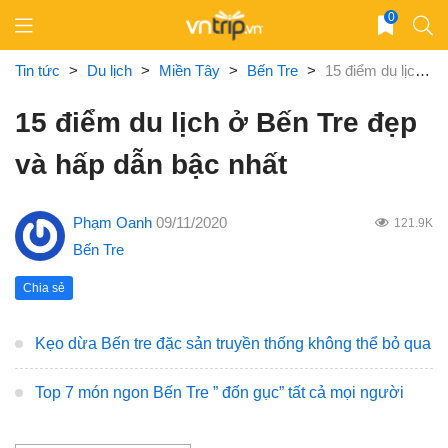
Skip
0
to
content
Tin tức
>
Du lịch
>
Miền Tây
>
Bến Tre
>
15 điểm du lịch ở Bến Tre đẹp và hấp dẫn bậc nhất
15 điểm du lịch ở Bến Tre đẹp
và hấp dẫn bậc nhất
Phạm Oanh
09/11/2020
121.9K
Bến Tre
Chia sẻ
Kẹo dừa Bến tre đặc sản truyền thống không thể bỏ qua
Top 7 món ngon Bến Tre ” đốn gục” tất cả mọi người