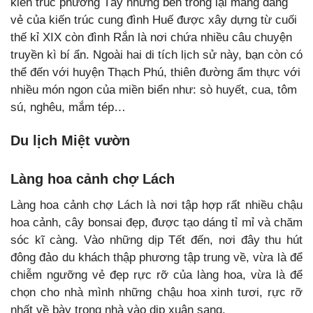
kiến trúc phương Tây nhưng bên trong lại mang dáng
vẻ của kiến trúc cung đình Huế được xây dựng từ cuối
thế kỉ XIX còn đình Rắn là nơi
chứa nhiều câu chuyện
truyền kì bí ẩn. Ngoài hai di tích lịch sử này, bạn còn có
thể đến với huyện Thạch Phú, thiên đường ẩm thực với
nhiều món ngon của miền biển như: sò huyết, cua, tôm
sú, nghêu, mắm tép…
Du lịch Miệt vườn
Làng hoa cảnh chợ Lách
Làng hoa cảnh chợ Lách là nơi tập hợp rất nhiều chậu
hoa cảnh, cây bonsai đẹp, được tạo dáng tỉ mỉ và chăm
sóc kĩ càng. Vào những dịp Tết đến, nơi đây thu hút
đông đảo du khách thập phương tập trung về, vừa là để
chiễm ngưỡng vẻ đẹp rực rỡ của làng hoa, vừa là để
chọn cho nhà mình những chậu hoa xinh tươi, rực rỡ
nhất về bày trong nhà vào dịp xuân sang.