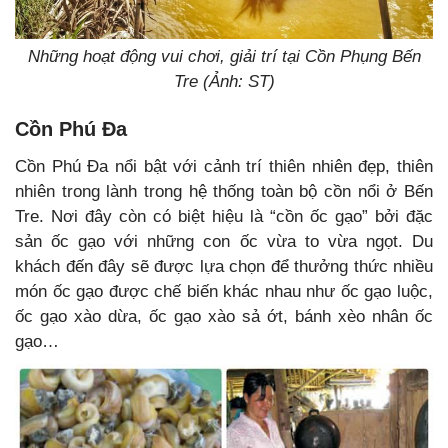
Những hoạt động vui chơi, giải trí tại Cồn Phụng Bến
Tre (Ảnh: ST)
Cồn Phú Đa
Cồn Phú Đa nổi bật với cảnh trí thiên nhiên đẹp, thiên
nhiên trong lành trong hệ thống toàn bộ cồn nổi ở Bến
Tre. Nơi đây còn có biệt hiệu là “cồn ốc gạo” bởi đặc
sản ốc gạo với những con ốc vừa to vừa ngọt.
Du
khách đến đây sẽ được lựa chọn để thưởng thức nhiều
món ốc gạo được chế biến khác nhau như ốc gạo luộc,
ốc gạo xào dừa, ốc gạo xào sả ớt, bánh xèo nhân ốc
gạo…