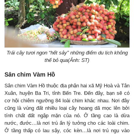
Trái cây tươi ngon “hết sảy” những điểm du lịch không
thể bỏ qua(Ảnh: ST)
Sân chim Vàm Hồ
Sân chim Vàm Hồ thuộc địa phận hai xã Mỹ Hoà và Tân
Xuân, huyện Ba Tri, tỉnh Bến Tre. Đến đây, bạn sẽ có
cơ hội chiêm ngưỡng 84 loài chim khác nhau. Nơi đây
cũng là vùng đất nhiều loại cây hoang dã mọc lên bởi
tính chất đất ngập mặn của nó.
Ở tầng cao là dừa
nước, đước…là nơi trú ẩn lý tưởng cho các loài chim.
Ở tầng thấp có lau sậy, cóc kèn…là nơi trú ngụ vào