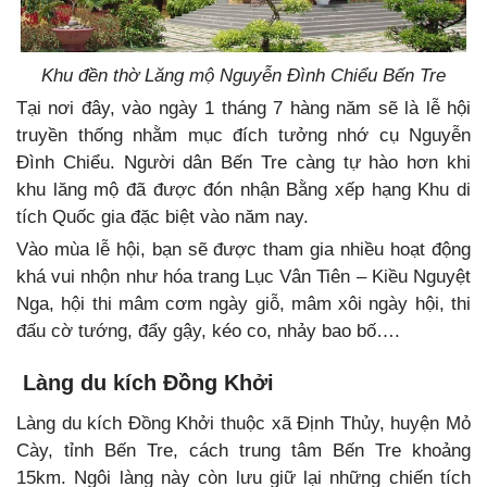
Khu đền thờ Lăng mộ Nguyễn Đình Chiểu Bến Tre
Tại nơi đây, vào ngày 1 tháng 7 hàng năm sẽ là lễ hội
truyền thống nhằm mục đích tưởng nhớ cụ Nguyễn
Đình Chiểu. Người dân Bến Tre càng tự hào hơn khi
khu lăng mộ đã được đón nhận Bằng xếp hạng Khu di
tích Quốc gia đặc biệt vào năm nay.
Vào mùa lễ hội, bạn sẽ được tham gia nhiều hoạt động
khá vui nhộn như hóa trang Lục Vân Tiên – Kiều Nguyệt
Nga, hội thi mâm cơm ngày giỗ, mâm xôi ngày hội, thi
đấu cờ tướng, đẩy gậy, kéo co, nhảy bao bố….
Làng du kích Đồng Khởi
Làng du kích Đồng Khởi thuộc xã Định Thủy, huyện Mỏ
Cày, tỉnh Bến Tre, cách trung tâm Bến Tre khoảng
15km.
Ngôi làng này còn lưu giữ lại những chiến tích