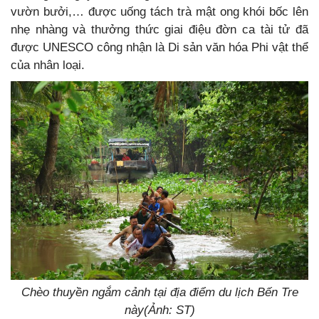
vườn bưởi,… được uống tách trà mật ong khói bốc lên
nhẹ nhàng và thưởng thức giai điệu đờn ca tài tử đã
được UNESCO công nhận là Di sản văn hóa Phi vật thể
của nhân loại.
Chèo thuyền ngắm cảnh tại địa điểm du lịch Bến Tre
này(Ảnh: ST)