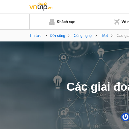
Khách sạn
Vé 
Tin tức
>
Đời sống
>
Công nghệ
>
TMS
>
Các gia
Các giai đ