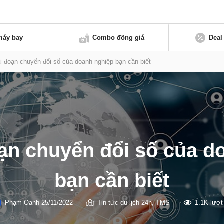
máy bay
Combo đồng giá
Deal
i đoạn chuyển đổi số của doanh nghiệp bạn cần biết
oạn chuyển đổi số của d
bạn cần biết
Phạm Oanh
25/11/2022
Tin tức du lịch 24h
,
TMS
1.1K lượ