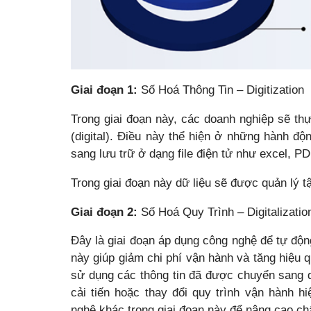
Giai đoạn 1:
Số Hoá Thông Tin – Digitization
Trong giai đoạn này, các doanh nghiệp sẽ thự
(digital). Điều này thể hiện ở những hành độn
sang lưu trữ ở dạng file điện tử như excel, PD
Trong giai đoạn này dữ liệu sẽ được quản lý tậ
Giai đoạn 2:
Số Hoá Quy Trình – Digitalizatio
Đây là giai đoạn áp dụng công nghệ để tự động
này giúp giảm chi phí vận hành và tăng hiệu 
sử dụng các thông tin đã được chuyển sang d
cải tiến hoặc thay đổi quy trình vận hành 
nghệ khác trong giai đoạn này để nâng cao ch