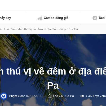
máy bay
Combo đồng giá
Deal
>
Các điểm đến thú vị về đêm ở địa điểm du lịch Sa Pa
 thú vị về đêm ở địa đi
Pa
Phạm Oanh
07/01/2016
Lào Cai
,
Sa Pa
4.4K lượt xem