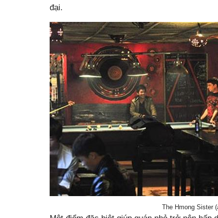
đại.
The Hmong Sister (