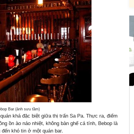
bop Bar (ảnh sưu tầm)
quán khá đặc biệt giữa thị trấn Sa Pa. Thực ra, điểm
ông ồn ào náo nhiệt, không bàn ghế cá tính, Bebop là
 đến khó tin ở một quán bar.