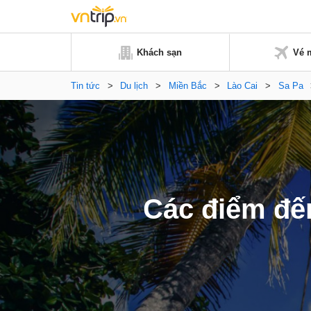
Khách sạn
Vé 
Tin tức
>
Du lịch
>
Miền Bắc
>
Lào Cai
>
Sa Pa
Các điểm đến